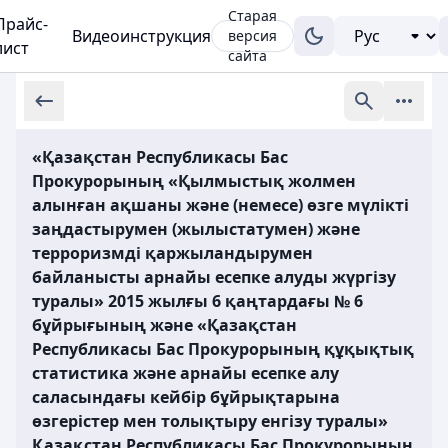
Старая
Прайс-
Видеоинструкция
версия
лист
сайта
«Қазақстан Республикасы Бас
Прокурорының «Қылмыстық жолмен
алынған ақшаны және (немесе) өзге мүлікті
заңдастырумен (жылыстатумен) және
терроризмді қаржыландырумен
байланысты арнайы есепке алуды жүргізу
туралы» 2015 жылғы 6 қаңтардағы № 6
бұйрығының және «Қазақстан
Республикасы Бас Прокурорының құқықтық
статистика және арнайы есепке алу
саласындағы кейбір бұйрықтарына
өзгерістер мен толықтыру енгізу туралы»
Қазақстан Республикасы Бас Прокурорының