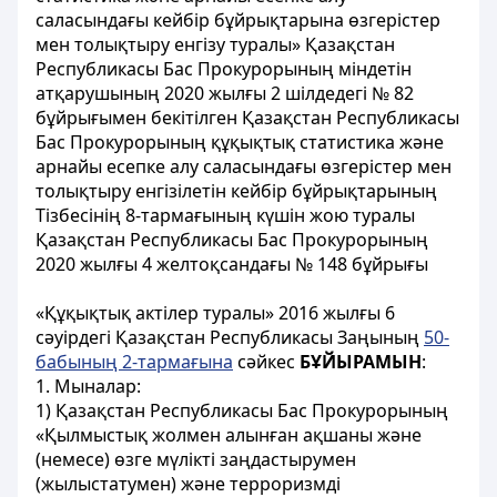
саласындағы кейбір бұйрықтарына өзгерістер
мен толықтыру енгізу туралы» Қазақстан
Республикасы Бас Прокурорының міндетін
атқарушының 2020 жылғы 2 шiлдедегi № 82
бұйрығымен бекітілген Қазақстан Республикасы
Бас Прокурорының құқықтық статистика және
арнайы есепке алу саласындағы өзгерістер мен
толықтыру енгізілетін кейбір бұйрықтарының
Тізбесінің 8-тармағының күшін жою туралы
Қазақстан Республикасы Бас Прокурорының
2020 жылғы 4 желтоқсандағы № 148 бұйрығы
«Құқықтық актілер туралы» 2016 жылғы 6
сәуірдегі Қазақстан Республикасы Заңының
50-
бабының 2-тармағына
сәйкес
БҰЙЫРАМЫН
:
1. Мыналар:
1) Қазақстан Республикасы Бас Прокурорының
«Қылмыстық жолмен алынған ақшаны және
(немесе) өзге мүлікті заңдастырумен
(жылыстатумен) және терроризмді