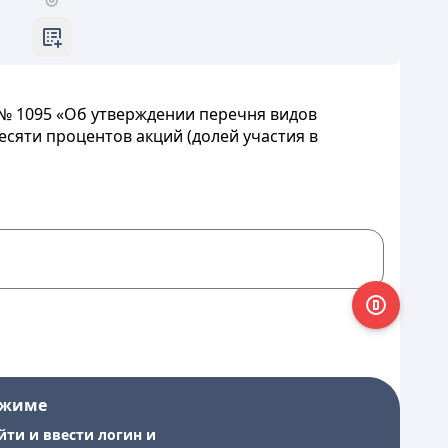
 № 1095 «Об утверждении перечня видов
сяти процентов акций (долей участия в
ежиме
йти и ввести логин и