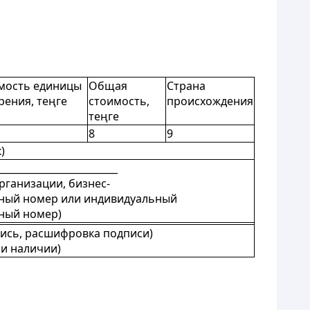
мость единицы
Общая
Страна
рения, теңге
стоимость,
происхождения
теңге
8
9
)
_________________________
рганизации, бизнес-
ный номер или индивидуальный
ный номер)
пись, расшифровка подписи)
ри наличии)