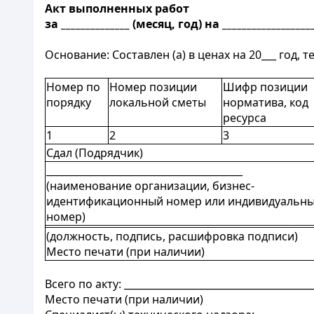
Акт выполненных работ
за ______________ (месяц, год) на _________________
Основание: Составлен (а) в ценах на 20___ год, т
Номер по
Номер позиции
Шифр позиции
порядку
локальной сметы
норматива, код
ресурса
1
2
3
Сдал (Подрядчик)
________________________________________
(наименование организации, бизнес-
идентификационный номер или индивидуальн
номер)
(должность, подпись, расшифровка подписи)
Место печати (при наличии)
Всего по акту: ______________________________________
Место печати (при наличии)