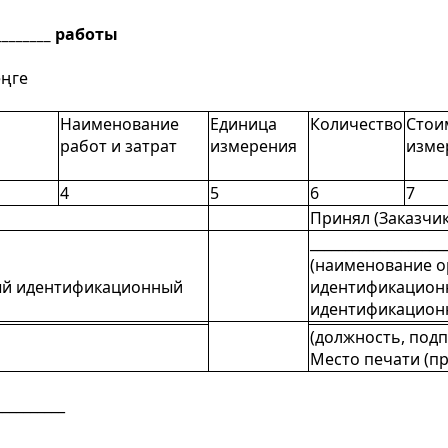
_________ работы
еңге
Наименование
Единица
Количество
Стои
работ и затрат
измерения
изме
4
5
6
7
Принял (Заказчик
___________________
(наименование о
ый идентификационный
идентификацион
идентификацион
(должность, под
Место печати (п
__________