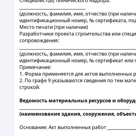
Специалист(ы) технического надзора:
_______________________________
(должность, фамилия, имя, отчество (при нали
идентификационный номер, № сертификата, по
Место печати (при наличии)
Разработчики проекта строительства или специ
сопровождения:
______________________________________________________
(должность, фамилия, имя, отчество (при налич
идентификационный номер, № сертификат или п
Примечание:
1. Форма применяется для актов выполненных р
2. По графе 9 указываются сведения по тем ма
строкой.
Ведомость материальных ресурсов и оборуд
____________________________________________________
(наименование здания, сооружения, объекта
Основание: Акт выполненных работ ______________