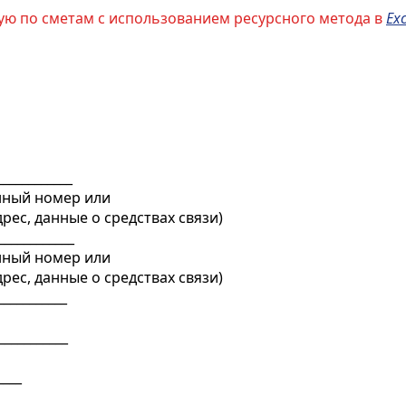
ую по сметам с использованием ресурсного метода в
Exc
____________
нный номер или
ес, данные о средствах связи)
____________
нный номер или
ес, данные о средствах связи)
___________
___________
____