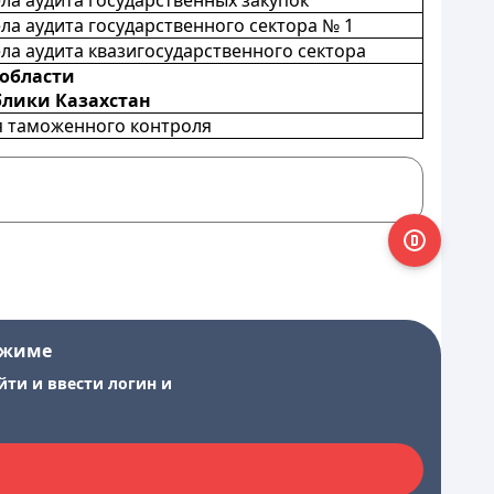
ла аудита государственных закупок
ла аудита государственного сектора № 1
ла аудита квазигосударственного сектора
 области
блики Казахстан
я таможенного контроля
ежиме
йти и ввести логин и