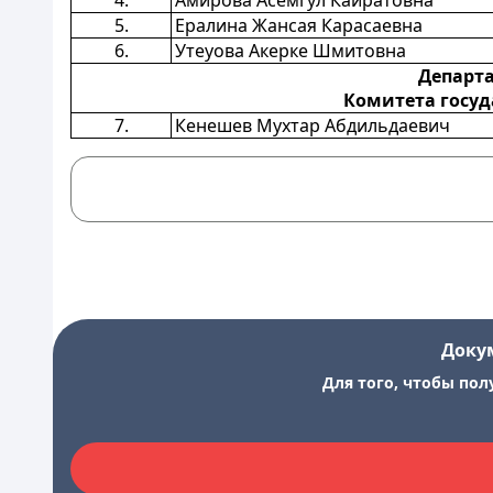
4.
Амирова Асемгул Кайратовна
5.
Ералина Жансая Карасаевна
6.
Утеуова Акерке Шмитовна
Департа
Комитета госуд
7.
Кенешев Мухтар Абдильдаевич
Доку
Для того, чтобы пол