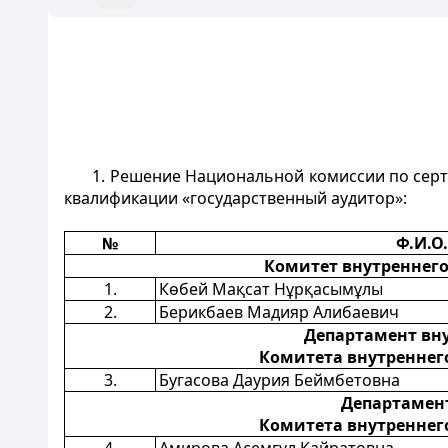
1. Решение Национальной комиссии по сер
квалификации «государственный аудитор»:
№
Ф.И.О.
Комитет внутреннего
1.
К
ө
бей Мақсат Н
ұ
рқасымұлы
2.
Берикбаев Мадияр Алибаевич
Департамент вну
Комитета внутреннег
3.
Бугасова Даурия Беймбетовна
Департамент
Комитета внутреннег