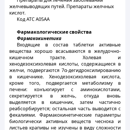
Препараты для лечения заболеваний
желчевыводящих путей. Препараты желчных
кислот.
Код АТС
А05АА
Фармакологические свойства
Фармакокинетика
Входящие в состав таблетки активные
вещества хорошо всасываются в желудочно-
кишечном тракте. Холевая и
хенодезоксихолевая кислоты, содержащиеся в
желчи, подвергаются 7α-дегидроксилированию
в кишечнике. Хенодезоксихолевая кислота,
кроме того, подвергается метаболизму в
печени: конъюгирует с аминокислотами,
секретируется в желчь, откуда вновь
выделяется в кишечник, затем частично
реабсорбируется; остальная часть выводится с
фекалиями. Фармакокинетические параметры
биологически активных веществ чеснока и
листьев крапивы не изучены в виду сложности