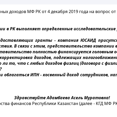
х доходов МФ РК от 4 декабря 2019 года на вопрос от 1
ии в РК выполняет определенные исследовательские
редоставляющих гранты - компания ЮСАИД присутс
вия. В связи с этим, представительство компании в
ставительство полностью финансируется головным о
корректировка доходов, подлежащих налогообложению
 ли то, что с любых доходов физлиц (договора с физл
?
ли облагаться ИПН - косвенный доход сотрудников, на
Здравствуйте Адамбаева Асель Муратовна!
тва финансов Республики Казахстан (далее - КГД МФ Р