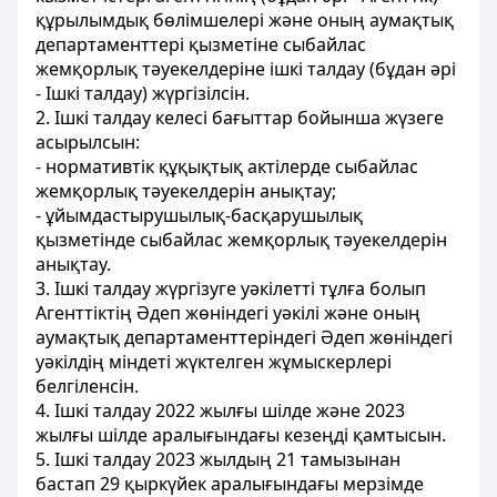
құрылымдық бөлімшелері және оның аумақтық
департаменттері қызметіне сыбайлас
жемқорлық тәуекелдеріне ішкі талдау (бұдан әрі
- Ішкі талдау) жүргізілсін.
2. Ішкі талдау келесі бағыттар бойынша жүзеге
асырылсын:
- нормативтік құқықтық актілерде сыбайлас
жемқорлық тәуекелдерін анықтау;
- ұйымдастырушылық-басқарушылық
қызметінде сыбайлас жемқорлық тәуекелдерін
анықтау.
3. Ішкі талдау жүргізуге уәкілетті тұлға болып
Агенттіктің Әдеп жөніндегі уәкілі және оның
аумақтық департаменттеріндегі Әдеп жөніндегі
уәкілдің міндеті жүктелген жұмыскерлері
белгіленсін.
4. Ішкі талдау 2022 жылғы шілде және 2023
жылғы шілде аралығындағы кезеңді қамтысын.
5. Ішкі талдау 2023 жылдың 21 тамызынан
бастап 29 қыркүйек аралығындағы мерзімде