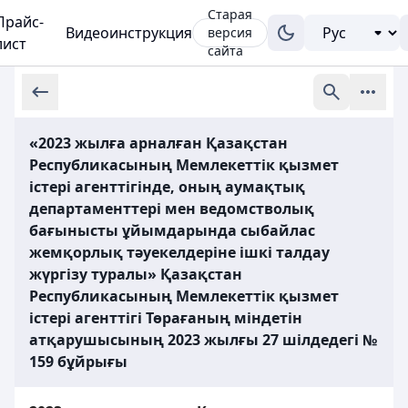
Старая
Прайс-
Видеоинструкция
версия
лист
сайта
«2023 жылға арналған Қазақстан
Республикасының Мемлекеттік қызмет
істері агенттігінде, оның аумақтық
департаменттері мен ведомстволық
бағынысты ұйымдарында сыбайлас
жемқорлық тәуекелдеріне ішкі талдау
жүргізу туралы» Қазақстан
Республикасының Мемлекеттік қызмет
істері агенттігі Төрағаның міндетін
атқарушысының 2023 жылғы 27 шілдедегі №
159 бұйрығы