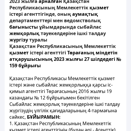
2023 жылға
арналған
Қазақстан
Республикасының Мемлекеттік
қызмет
істері агенттігінде, оның
аумақтық
департаменттері мен ведомстволық
бағынысты
ұйымдарында сыбайлас
жемқорлық
тәуекелдеріне ішкі талдау
жүргізу
туралы
Қазақстан Республикасының Мемлекеттік
қызмет
істері агенттігі
Төрағаның міндетін
атқарушысының
2023 жылғы 27 шілдедегі №
159 бұйрығы
Қазақстан Республикасы Мемлекеттік қызмет
істері және сыбайлас жемқорлыққа қарсы іс-
қимыл агенттігі Төрағасының 2016 жылғы 19
казандағы № 12 бұйрығымен бекітілген
Сыбайлас жемқорлық тәуекелдеріне ішкі талдау
жүргізудің үлгілік қағидаларының 4-тармағына
сәйкес,
БҰЙЫРАМЫН:
1. Қазақстан Республикасының Мемлекетгік
кызмет істері агенттігінің (бұдан әрі - Агенттік)