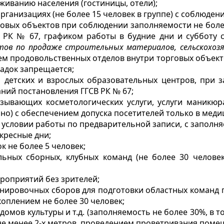
оживанию населения (гостиницы, отели);
организациях (не более 15 человек в группе) с соблюде
говых объектов при соблюдении заполняемости не более 
РК № 67, графиком работы в будние дни и субботу с 1
тов по продаже строительных материалов, сельскохоз
м продовольственных отделов внутри торговых объекто
адок запрещается;
, детских и взрослых образовательных центров, при 
ний постановления ГГСВ РК № 67;
казывающих косметологических услуги, услуги маникю
енно) с обеспечением допуска посетителей только в меди
ри условии работы по предварительной записи, с заполн
скресные дни;
к не более 5 человек;
льных сборных, клубных команд (не более 30 челове
роприятий без зрителей;
нировочных сборов для подготовки областных команд 
плением не более 30 человек;
, домов культуры и т.д. (заполняемость не более 30%, в
е менее 2-х метров, проведением проветривания помещ