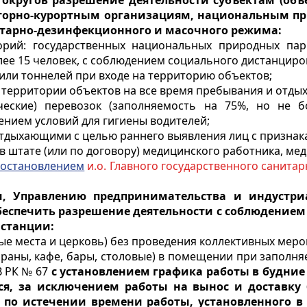
округов разрешение деятельности субъектам (объ
аторно-курортным организациям, национальным п
итарно-дезинфекционного и масочного режима:
рий: государственных национальных природных парк
е 15 человек, с соблюдением социального дистанцирова
или тоннелей при входе на территорию объектов;
ы территории объектов на все время пребывания и отды
ческие) перевозок (заполняемость на 75%, но не 
ением условий для гигиены водителей;
 отдыхающими с целью раннего выявления лиц с призн
 в штате (или по договору) медицинского работника, м
остановлением
и.о. Главного государственного санитар
и, Управлению предпринимательства и индустри
еспечить разрешение деятельности с соблюдением
истанции:
ые места и церковь) без проведения коллективных меро
раны, кафе, бары, столовые) в помещении при заполняе
 РК № 67
с установлением графика работы в будние и
ся, за исключением работы на вынос и доставку
 по истечении времени работы, установленного 