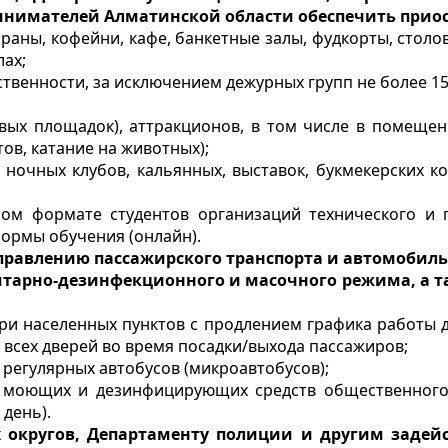
инимателей Алматинской области обеспечить приос
раны, кофейни, кафе, банкетные залы, фудкорты, столо
лах;
твенности, за исключением дежурных групп не более 15
овых площадок), аттракционов, в том числе в помещени
ов, катание на животных);
 ночных клубов, кальянных, выставок, букмекерских к
ном формате студентов организаций технического и 
ормы обучения (онлайн).
правлению пассажирского транспорта и автомобил
итарно-дезинфекционного и масочного режима, а т
ри населенных пунктов с продлением графика работы до
 всех дверей во время посадки/выхода пассажиров;
регулярных автобусов (микроавтобусов);
 моющих и дезинфицирующих средств общественного
 день).
х округов, Департаменту полиции и другим заде