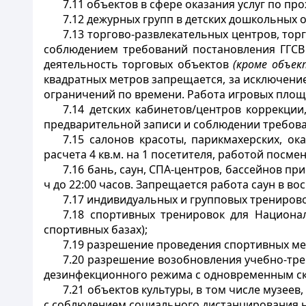
7.11 объектов в сфере оказания услуг по пр
7.12 дежурных групп в детских дошкольных 
7.13 торгово-развлекательных центров, тор
соблюдением требований постановления ГГСВ 
деятельность торговых объектов
(кроме объек
квадратных метров запрещается, за исключение
ограничений по времени. Работа игровых площ
7.14 детских кабинетов/центров коррекции
предварительной записи и соблюдении требова
7.15 салонов красоты, парикмахерских, о
расчета 4 кв.м. на 1 посетителя, работой посм
7.16 бань, саун, СПА-центров, бассейнов п
ч до 22:00 часов. Запрещается работа саун в во
7.17 индивидуальных и групповых тренирово
7.18 спортивных тренировок для Национа
спортивных базах);
7.19 разрешение проведения спортивных ме
7.20 разрешение возобновления учебно-тре
дезинфекционного режима с одновременным ско
7.21 объектов культуры, в том числе музеев
с соблюдением социального дистанцирования н