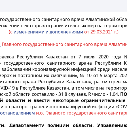
 государственного санитарного врача Алматинской облас
усилении некоторых ограничительных мер на территор
(с
изменениями и дополнениями
от 29.03.2021 г.)
м
Главного государственного санитарного врача Алматинс
декса Республики Казахстан от 7 июля 2020 года 
 государственного санитарного врача Республики 
заболеваний коронавирусной инфекцией среди населени
ерах и поэтапном их смягчении», № 10 от 5 марта 20
нитарного врача Республики Казахстан», рассмотрев 
VID
-19 в Республике Казахстан, в том числе на террито
ской области составило - 31,8 случаев,
R
число - 1,04.
ПО
й области и ввести некоторые ограничительны
ии по распространению коронавирусной инфекции «
COV
остановлением
и.о. Главного государственного санитар
и, Департаменту полиции области, Управлению