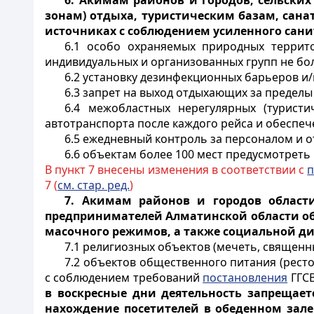
6.
Акимам районов и городов, сельских 
зонам) отдыха, туристическим базам, сан
источниках с соблюдением усиленного сан
6.1 особо охраняемых природных террито
индивидуальных и организованных групп не боле
6.2 установку дезинфекционных барьеров и/
6.3 запрет на выход отдыхающих за предел
6.4 межобластных нерегулярных (туристи
автотранспорта после каждого рейса и обеспеч
6.5 ежедневный контроль за персоналом и
6.6 объектам более 100 мест предусмотреть
В пункт 7 внесены изменения в соответствии с
п
7 (
см. стар. ред.
)
7. Акимам районов и городов област
предпринимателей Алматинской области об
масочного режимов, а также социальной д
7.1 религиозных объектов (мечеть, священн
7.2 объектов общественного питания (ресто
с соблюдением требований
постановления
ГГСВ
в воскресные дни деятельность запрещает
нахождение посетителей в обеденном зале