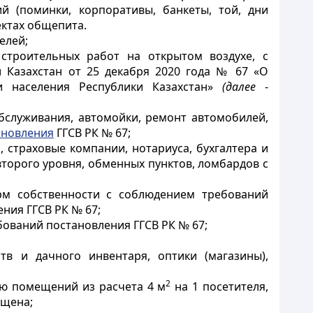
й (поминки, корпоративы, банкеты, той, дни
ектах общепита.
елей;
 строительных работ на открытом воздухе, с
и Казахстан от 25 декабря 2020 года № 67 «О
и населения Республики Казахстан»
(далее
-
обслуживания, автомойки, ремонт автомобилей,
ановления
ГГСВ РК № 67;
 страховые компании, нотариуса, бухгалтера и
 второго уровня, обменных пунктов, ломбардов с
орм собственности с соблюдением требований
ния ГГСВ РК № 67;
бований постановления ГГСВ РК № 67;
тв и дачного инвентаря, оптики (магазины),
2
ю помещений из расчета 4 м
на 1 посетителя,
ещена;