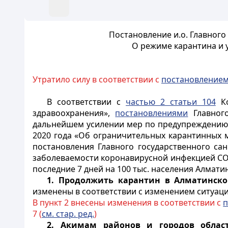
Постановление и.о. Главного
О режиме карантина и 
Утратило силу в соответствии с
постановление
В соответствии с
частью 2 статьи 104
Ко
здравоохранения»,
постановлениями
Главного
дальнейшем усилении мер по предупреждению 
2020 года «Об ограничительных карантинных м
постановления Главного государственного са
заболеваемости коронавирусной инфекцией
CO
последние 7 дней на 100 тыс. населения Алматин
1.
Продолжить карантин в Алматинско
изменены в соответствии с изменением ситуац
В пункт 2 внесены изменения в соответствии с
п
7 (
см. стар. ред.
)
2.
Акимам районов и городов област