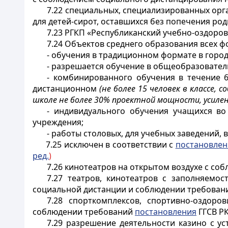
7.22 специальных, специализированных орг
для детей-сирот, оставшихся без попечения род
7.23 РГКП «Республиканский учебно-оздоро
7.24 Объектов среднего образования всех ф
- обучения в традиционном формате в городс
- разрешается обучение в общеобразовательн
- комбинированного обучения в течение 6 
дистанционном
(не более 15 человек в классе,
школе не более 30% проектной мощности, усиле
- индивидуального обучения учащихся во
учреждения;
- работы столовых, для учебных заведений,
7.25
исключен в соответствии с
постановле
ред.
)
7.26 кинотеатров на открытом воздухе с с
7.27 театров, кинотеатров с заполняемо
социальной дистанции и соблюдении требовани
7.28 спорткомплексов, спортивно-оздоро
соблюдении требований
постановления
ГГСВ РК
7.29 разрешение деятельности казино с у