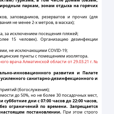
ектам) туризма, в том числе домам (базам,
риродным паркам, зонам отдыха на горячих
ов, заповедников, резерватов и прочих (для
ния не менее 2-х метров, в масках);
ха, за исключением посещения пляжей;
более 15 человек). Организацию дезинфекции
аками, не исключающими
COVID
-19;
едицинские пункты с помещением изолятора.
ного врача Алматинской области от 29.03.21 г. №
ально-инновационного развития и Палате
 усиленного санитарно-дезинфекционного и
приятий (богослужения);
мости до 50%, но не более 30 посадочных мест,
 субботние дни с 07:00 часов до 22:00 часов,
 без ограничений по времени. Запрещается
в настоящем постановлении.
При этом строго