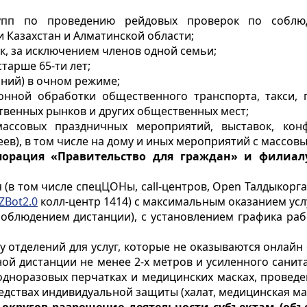
рупп по проведению рейдовых проверок по соблю
 Казахстан и Алматинской области;
ек, за исключением членов одной семьи;
старше 65-ти лет;
аний) в очном режиме;
онной обработки общественного транспорта, такси,
венных рынков и других общественных мест;
ассовых праздничных мероприятий, выставок, кон
еев), в том числе на дому и иных мероприятий с массов
порация «Правительство для граждан» и филиал
я (в том числе спецЦОНы,
call
-центров,
Open
Талдыкорга
ZBot
2.0
колл-центр 1414)
с
максимальным оказанием усл
блюдением дистанции), с установлением графика работ
у отделений для услуг, которые не оказываются онлайн 
ой дистанции не менее 2-х метров и усиленного санит
одноразовых перчатках и медицинских масках, проведе
редствах индивидуальной защиты (халат, медицинская мас