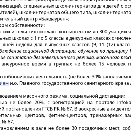
анизаций, специальных школ-интернатов для детей с ос
ителей), школ-интернатов общего типа, школ-интернато
вительный центр «Балдаурен»;
орм собственности:
ких и сельских школах с контингентом до 300 учащихся 
ых школах с 1 по 5 классы в дежурных классах с числен
дней недели для выпускных классов (9, 11 (12) клас
 соблюдение социальной дистанции, обучение по принципу 
ние санитарно-дезинфекционного режима, масочного режи
 внеурочное время в группах не более 15 человек
 возобновивших деятельность (не более 30% заполняемос
нием
и.о. Главного государственного санитарного врача 
облюдением масочного режима, социальной дистанции;
стью не более 20%, с регистрацией на портале
infok
й постановления ГГСВ РК № 67. В воскресные дни деяте
вительных центров, фитнес-центров, тренажерных з
 № 67;
становлением в зале не более 30 посадочных мест, с