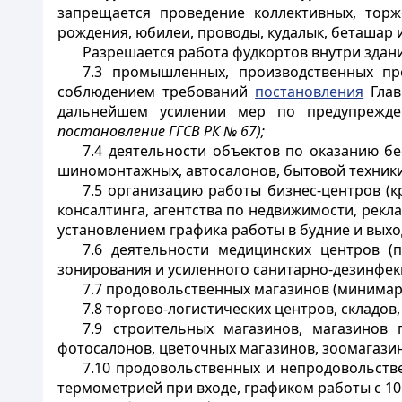
запрещается проведение коллективных, торж
рождения, юбилеи, проводы, кудалык, беташар 
Разрешается работа фудкортов внутри здани
7.3 промышленных, производственных пре
соблюдением требований
постановления
Глав
дальнейшем усилении мер по предупрежде
постановление ГГСВ РК № 67);
7.4
деятельности объектов по оказанию бе
шиномонтажных, автосалонов, бытовой техники
7.5 организацию работы бизнес-центров (к
консалтинга, агентства по недвижимости, рекла
установлением графика работы в будние и выходн
7.6 деятельности медицинских центров (
зонирования и усиленного санитарно-дезинфек
7.7 продовольственных магазинов (минимар
7.8 торгово-логистических центров, складов
7.9 строительных магазинов, магазинов 
фотосалонов, цветочных магазинов, зоомагази
7.10 продовольственных и непродовольст
термометрией при входе, графиком работы с 10: