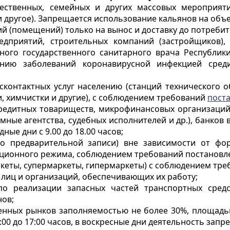
ественных, семейных и других массовых мероприяти
и другое). Запрещается использование кальянов на объ
й (помещений) только на вынос и доставку до потребит
дприятий, строительных компаний (застройщиков),
ного государственного санитарного врача Республик
нию заболеваний коронавирусной инфекцией сред
сконтактных услуг населению (станций технического 
, химчистки и другие), с соблюдением требований
пост
редитных товариществ, микрофинансовых организаций,
мные агентства, судебных исполнителей и др.), банков
ые дни с 9.00 до 18.00 часов;
по предварительной записи) вне зависимости от ф
ционного режима, соблюдением требований постановле
кеты, супермаркеты, гипермаркеты) с соблюдением тре
, лиц и организаций, обеспечивающих их работу;
по реализации запасных частей транспортных средс
нов;
венных рынков заполняемостью не более 30%, площадь
00 до 17:00 часов, в воскресные дни деятельность запр