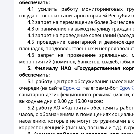
обеспечить:
4.1 усилить работу мониторинговых г
государственных санитарных врачей Республики
4.2 запрет на перемещение более 3-х челов
4.3 ограничение на выход на улицу граждан 
4.4 запрет на проведение совещаний (засед
4.5 проведение санитарной и дезинфекци
площадок, продовольственных и непродовольст
4.6 запрет на проведение зрелищных, м
мероприятий (поминок, банкетов, свадеб, юбил
5.
Филиалу НАО «Государственная кор
обеспечить:
5.1 работу центров обслуживания населени
очереди (на сайте
Egov
.
kz
, телеграмм-бот
EgovK
санитарно-дезинфекционного режима (маски, со
выходные дни с 9.00 до 15.00 часов;
5.2 работу АО «Казпочта» обеспечить работ
часов, с обозначениям в помещениях социальн
населению, которые не могут сотрудниками в 
корреспонденцией (письма, посылки и т.д.), в с