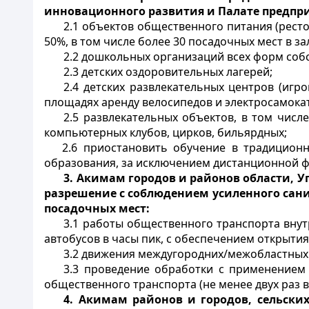
инновационного развития и Палате предпр
2.1 объектов общественного питания (ресто
50%, в том числе более 30 посадочных мест в за
2.2 дошкольных организаций всех форм собс
2.3 детских оздоровительных лагерей;
2.4 детских развлекательных центров (игр
площадях аренду велосипедов и электросамокат
2.5 развлекательных объектов, в том числе
компьютерных клубов, цирков, бильярдных;
2.6 приостановить обучение в традицион
образования, за исключением дистанционной ф
3.
Акимам городов и районов области, У
разрешение с соблюдением усиленного сан
посадочных мест:
3.1 работы общественного транспорта внут
автобусов в часы пик, с обеспечением открытия
3.2 движения междугородних/межобластных 
3.3 проведение обработки с применением
общественного транспорта (не менее двух раз в
4.
Акимам районов и городов, сельски