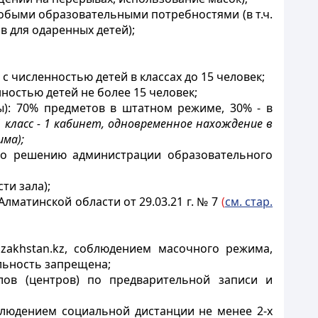
обыми образовательными потребностями (в т.ч.
в для одаренных детей);
с численностью детей в классах до 15 человек;
ностью детей не более 15 человек;
сы): 70% предметов в штатном режиме, 30% - в
1 класс - 1 кабинет, одновременное нахождение в
ма);
 по решению администрации образовательного
ти зала);
Алматинской области от 29.03.21 г. № 7
(
см. стар.
azakhstan
.
kz
, соблюдением масочного режима,
льность запрещена;
алов (центров) по предварительной записи и
облюдением социальной дистанции не менее 2-х