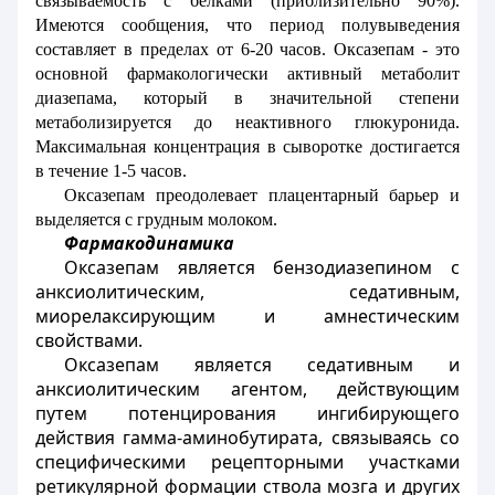
связываемость с белками (приблизительно 90%).
Имеются сообщения, что период полувыведения
составляет в пределах от 6-20 часов. Оксазепам - это
основной фармакологически активный метаболит
диазепама, который в значительной степени
метаболизируется до неактивного глюкуронида.
Максимальная концентрация в сыворотке достигается
в течение 1-5 часов.
Оксазепам преодолевает плацентарный барьер и
выделяется с грудным молоком.
Фармакодинамика
Оксазепам является бензодиазепином с
анксиолитическим, седативным,
миорелаксирующим и амнестическим
свойствами.
Оксазепам является седативным и
анксиолитическим агентом, действующим
путем потенцирования ингибирующего
действия гамма-аминобутирата, связываясь со
специфическими рецепторными участками
ретикулярной формации ствола мозга и других