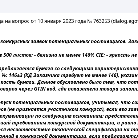
 на вопрос от 10 января 2023 года № 763253 (dialog.egov
 конкурсных заявок потенциальных поставщиков. За
е 500 листов; - белизна не менее 146% CIE; - яркость н
длагается бумага со следующими характеристиками
), %: 146±3 (КД Заказчика требует не менее 146), ука
ркость бумаги. Данное обусловлено было тем, что 
оваров через GTIN код, где показатели товара запо
допуск потенциальных поставщиков, учитывая, что со
е (не признается участником конкурса), если его зая
окументации по следующим основаниям: представл
щей требованиям конкурсной документации, а равно
тся несоответствие технической спецификации на то
нной в конкурсной документации, если предлагаются