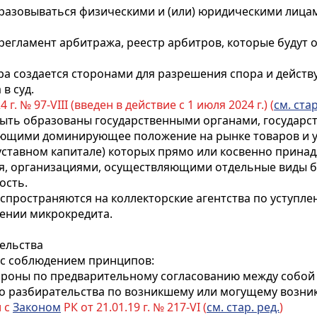
разовываться физическими и (или) юридическими лицам
егламент арбитража, реестр арбитров, которые будут 
ра создается сторонами для разрешения спора и действ
в суд.
4 г. № 97-VIII (введен в действие с 1 июля 2024 г.) (
см. стар
 быть образованы государственными органами, государ
ющими доминирующее положение на рынке товаров и ус
уставном капитале) которых прямо или косвенно принад
ня, организациями, осуществляющими отдельные виды б
ость.
спространяются на коллекторские агентства по уступл
лении микрокредита.
ельства
 с соблюдением принципов:
тороны по предварительному согласованию между собо
о разбирательства по возникшему или могущему возник
и с
Законом
РК от 21.01.19 г. № 217-VI (
см. стар. ред.
)