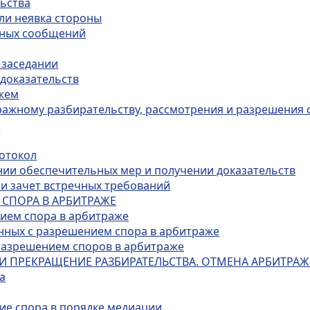
льства
или неявка стороны
нных сообщений
 заседании
 доказательств
ажем
тражному разбирательству, рассмотрения и разрешения
а
ротокол
ении обеспечительных мер и получении доказательств
 и зачет встречных требований
 СПОРА В АРБИТРАЖЕ
нием спора в арбитраже
анных с разрешением спора в арбитраже
 разрешением споров в арбитраже
 И ПРЕКРАЩЕНИЕ РАЗБИРАТЕЛЬСТВА. ОТМЕНА АРБИТР
а
ие спора в порядке медиации