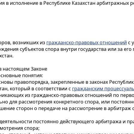
ия в исполнение в
Республике Казахстан
арбитражных р
оров, возникших из
гражданско-правовых отношений
с 
ождения субъектов спора внутри государства или за ег
хстан.
 в настоящем Законе
основные понятия:
сновы правопорядка, закрепленные в законах Республик
стан, который в соответствии с
гражданским процессуал
зникающих из гражданско-правовых отношений по перво
льно для рассмотрения конкретного спора, или постоян
шение сторон о передаче на рассмотрение в арбитраж с
и деятельности постоянно действующего арбитража и пр
смотрения спора;