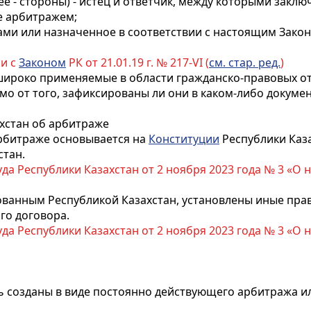
ее - стороны) - истец и ответчик, между которыми закл
е арбитражем;
нами или назначенное в соответствии с настоящим Зако
ии с
Законом
РК от 21.01.19 г. № 217-VI (
см. стар. ред.
)
 широко применяемые в области гражданско-правовых
о
 от того, зафиксированы ли они в каком-либо докумен
ахстан об арбитраже
арбитраже основывается на
Конституции
Республики Каза
стан.
да Республики Казахстан от 2 ноября 2023 года № 3 «О
ванным Республикой Казахстан, установлены иные прав
го договора.
да Республики Казахстан от 2 ноября 2023 года № 3 «О
ть созданы в виде постоянно действующего арбитража 