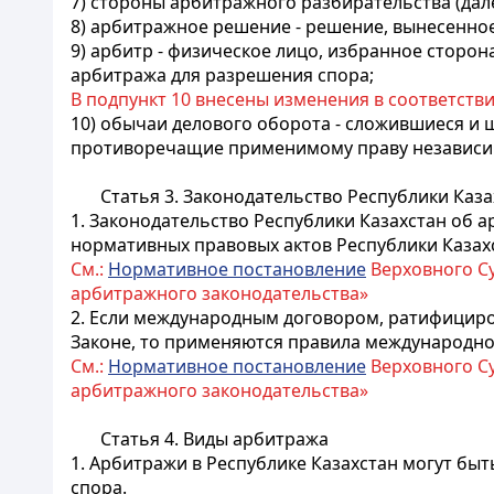
7) стороны арбитражного разбирательства (дал
8) арбитражное решение - решение, вынесенно
9) арбитр - физическое лицо, избранное сторо
арбитража для разрешения спора;
В подпункт 10 внесены изменения в соответств
10) обычаи делового оборота - сложившиеся и
противоречащие применимому праву независимо
Статья 3. Законодательство Республики Каз
1. Законодательство Республики Казахстан об 
нормативных правовых актов Республики Казах
См.:
Нормативное постановление
Верховного Су
арбитражного законодательства»
2. Если международным договором, ратифициро
Законе, то применяются правила международно
См.:
Нормативное постановление
Верховного Су
арбитражного законодательства»
Статья 4. Виды арбитража
1. Арбитражи в Республике Казахстан могут бы
спора.