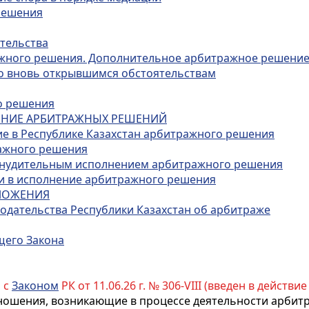
решения
тельства
ражного решения. Дополнительное арбитражное решени
по вновь открывшимся обстоятельствам
го решения
НЕНИЕ АРБИТРАЖНЫХ РЕШЕНИЙ
ие в Республике Казахстан арбитражного решения
ражного решения
принудительным исполнением арбитражного решения
нии в исполнение арбитражного решения
ОЛОЖЕНИЯ
нодательства Республики Казахстан об арбитраже
щего Закона
 с
Законом
РК от 11.06.26 г. № 306-VIII (введен в действие 
ошения, возникающие в процессе деятельности арбитра