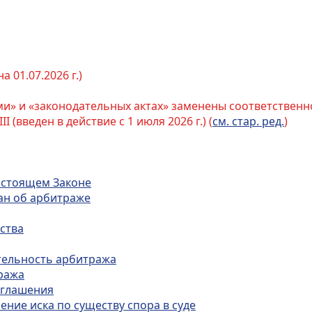
 01.07.2026 г.)
ми» и «законодательных актах» заменены соответственно
III (введен в действие с 1 июля 2026 г.) (
см. стар. ред.
)
настоящем Законе
тан об арбитраже
ства
ятельность арбитража
тража
оглашения
ние иска по существу спора в суде