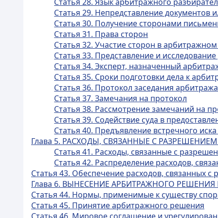
Статья 28. Язык арбитражного разбирате
Статья 29. Непредставление документов 
Статья 30. Получение сторонами письме
Статья 31. Права сторон
Статья 32. Участие сторон в арбитражном
Статья 33. Представление и исследование
Статья 34. Эксперт, назначенный арбитр
Статья 35. Сроки подготовки дела к арби
Статья 36. Протокол заседания арбитраж
Статья 37. Замечания на протокол
Статья 38. Рассмотрение замечаний на п
Статья 39. Содействие суда в предоставл
Статья 40. Предъявление встречного иска
Глава 5. РАСХОДЫ, СВЯЗАННЫЕ С РАЗРЕШЕНИЕМ
Статья 41. Расходы, связанные с разреше
Статья 42. Распределение расходов, связ
Статья 43. Обеспечение расходов, связанных с
Глава 6. ВЫНЕСЕНИЕ АРБИТРАЖНОГО РЕШЕНИЯ
Статья 44. Нормы, применимые к существу спор
Статья 45. Принятие арбитражного решения
Статья 46. Мировое соглашение и урегулирован