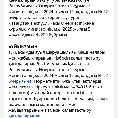
қағидаларын бекіту туралы» Қазақстан
Республикасы Өнеркәсіп және құрылыс
министрінің м.а. 2024 жылғы 16 ақпандағы № 62
бұйрығына өзгерістер енгізу туралы
Қазақстан Республикасы Өнеркәсіп және
құрылыс министрінің м.а. 2025 жылғы 5
маусымдағы № 200 бұйрығы
БҰЙЫРАМЫН:
1. «Басымды ауыл шаруашылығы машиналары
мен жабдықтарының тізбесін қалыптастыру
қағидаларын бекіту туралы» Қазақстан
Республикасы Өнеркәсіп және құрылыс
министрінің м.а. 2024 жылғы 16 ақпандағы № 62
бұйрығына
(Нормативтік құқықтық актілерді
мемлекеттік тіркеу тізілімінде № 34016 болып
тіркелген) мынадай өзгерістер енгізілсін:
көрсетілген бұйрықпен бекітілген Басымды ауыл
шаруашылығы машиналары мен
жабдықтарының тізбесін қалыптастыру
қағидаларында: