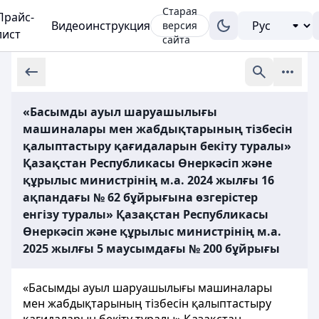
Старая
Прайс-
Видеоинструкция
версия
лист
сайта
«Басымды ауыл шаруашылығы
машиналары мен жабдықтарының тізбесін
қалыптастыру қағидаларын бекіту туралы»
Қазақстан Республикасы Өнеркәсіп және
құрылыс министрінің м.а. 2024 жылғы 16
ақпандағы № 62 бұйрығына өзгерістер
енгізу туралы» Қазақстан Республикасы
Өнеркәсіп және құрылыс министрінің м.а.
2025 жылғы 5 маусымдағы № 200 бұйрығы
«Басымды ауыл шаруашылығы машиналары
мен жабдықтарының тізбесін қалыптастыру