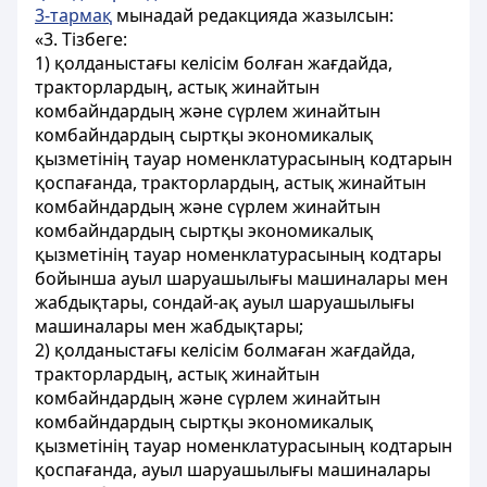
3-тармақ
мынадай редакцияда жазылсын:
«3. Тізбеге:
1) қолданыстағы келісім болған жағдайда,
тракторлардың, астық жинайтын
комбайндардың және сүрлем жинайтын
комбайндардың сыртқы экономикалық
қызметінің тауар номенклатурасының кодтарын
қоспағанда, тракторлардың, астық жинайтын
комбайндардың және сүрлем жинайтын
комбайндардың сыртқы экономикалық
қызметінің тауар номенклатурасының кодтары
бойынша ауыл шаруашылығы машиналары мен
жабдықтары, сондай-ақ ауыл шаруашылығы
машиналары мен жабдықтары;
2) қолданыстағы келісім болмаған жағдайда,
тракторлардың, астық жинайтын
комбайндардың және сүрлем жинайтын
комбайндардың сыртқы экономикалық
қызметінің тауар номенклатурасының кодтарын
қоспағанда, ауыл шаруашылығы машиналары