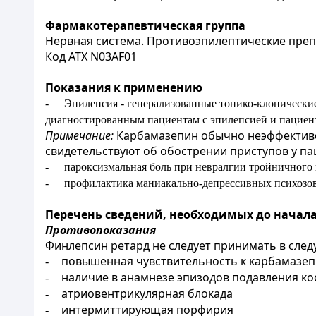
Фармакотерапевтическая группа
Нервная система. Противоэпилептические преп
Код АТХ N03AF01
Показания к применению
-
Эпилепсия - генерализованные тонико-клонически
диагностированным пациентам с эпилепсией и пациен
Примечание:
Карбамазепин обычно неэффективен 
свидетельствуют об обострении приступов у п
-
пароксизмальная боль при невралгии тройничного
-
профилактика маниакально-депрессивных психозов
Перечень сведений, необходимых до начал
Противопоказания
Финлепсин ретард не следует принимать в след
повышенная чувствительность к карбамазеп
-
наличие в анамнезе эпизодов подавления к
-
атриовентрикулярная блокада
-
интермиттирующая порфирия
-