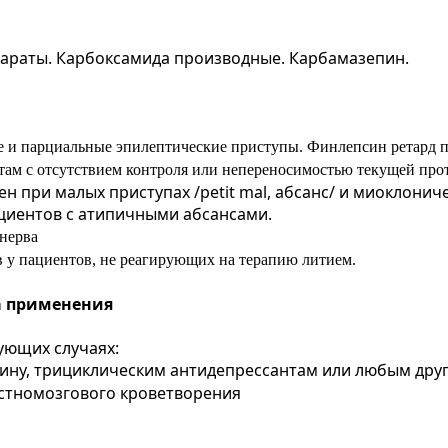
араты. Карбоксамида производные. Карбамазепин.
е и парциальные эпилептические приступы. Финлепсин ретард п
там с отсутствием контроля или непереносимостью текущей про
при малых приступах /petit mal, абсанс/ и миоклониче
ациентов с атипичными абсансами.
 нерва
 у пациентов, не реагирующих на терапию литием.
а применения
ующих случаях:
ину, трициклическим антидепрессантам или любым друг
остномозгового кроветворения