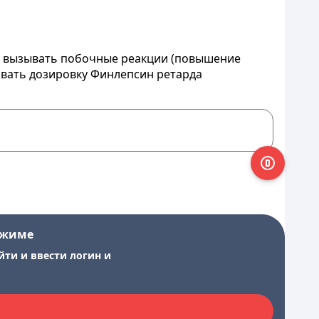
т вызывать побочные реакции (повышение
овать дозировку Финлепсин ретарда
ежиме
йти и ввести логин и