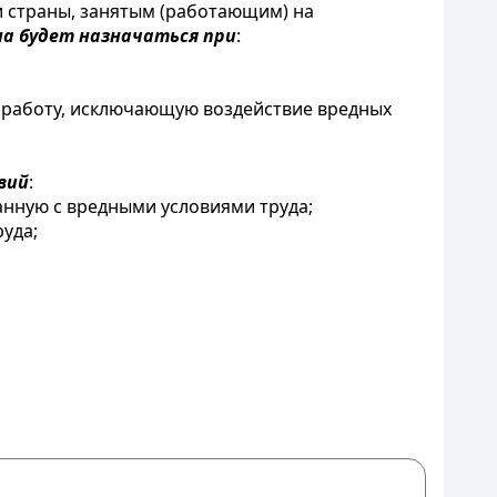
 страны, занятым (работающим) на
на будет назначаться при
:
ю работу, исключающую воздействие вредных
вий
:
анную с вредными условиями труда;
руда;