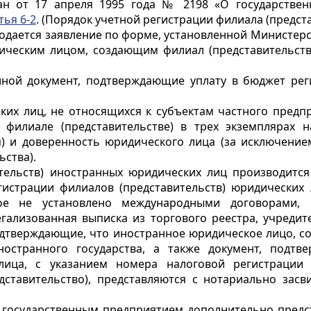
ан от 17 апреля 1995 года № 2198 «О государстве
тья 6-2
. (Порядок учетной регистрации филиала (предст
подается заявление по форме, установленной Министерс
ческим лицом, создающим филиал (представительство
иной документ, подтверждающие уплату в бюджет рег
ских лиц, не относящихся к субъектам частного предп
филиале (представительстве) в трех экземплярах н
) и доверенность юридического лица (за исключение
ства).
тельств) иностранных юридических лиц производится
гистрации филиалов (представительств) юридических 
ое не установлено международными договорами, р
ализованная выписка из торгового реестра, учредит
дтверждающие, что иностранное юридическое лицо, со
остранного государства, а также документ, подт
ица, с указанием номера налоговой регистрации 
ставительство), представляются с нотариально засв
) государственным предприятием дополнительно предс