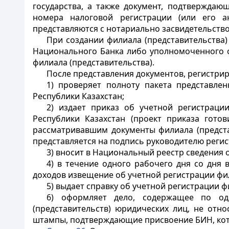
государства, а также документ, подтверждаю
номера налоговой регистрации (или его ан
представляются с нотариально засвидетельство
При создании филиала (представительства
Национального Банка либо уполномоченного о
филиала (представительства).
После представления документов, регистри
1) проверяет полноту пакета представле
Республики Казахстан;
2) издает приказ об учетной регистрации
Республики Казахстан (проект приказа гото
рассматривавшим документы филиала (представ
представляется на подпись руководителю регис
3) вносит в Национальный реестр сведения о
4) в течение одного рабочего дня со дня 
доходов извещение об учетной регистрации фи
5) выдает справку об учетной регистрации 
6) оформляет дело, содержащее по од
(представительств) юридических лиц, не отн
штампы, подтверждающие присвоение БИН, кот