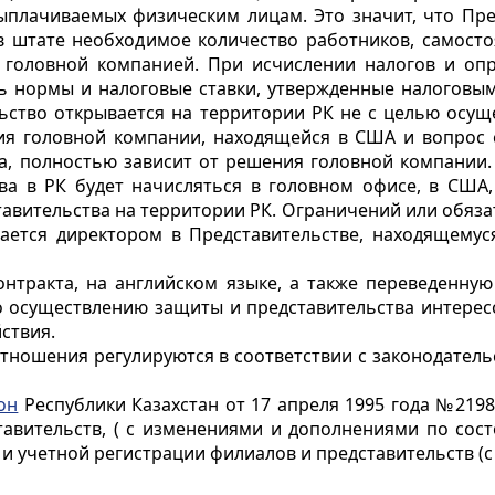
ыплачиваемых физическим лицам. Это значит, что Пре
 штате необходимое количество работников, самосто
м головной компанией. При исчислении налогов и оп
ь нормы и налоговые ставки, утвержденные налоговым 
льство открывается на территории РК не с целью осу
ия головной компании, находящейся в США и вопрос о
ва, полностью зависит от решения головной компании
тва в РК будет начисляться в головном офисе, в США,
тавительства на территории РК. Ограничений или обяз
ается директором в Представительстве, находящемуся
нтракта, на английском языке, а также переведенну
по осуществлению защиты и представительства интере
ствия.
ношения регулируются в соответствии с законодательс
он
Республики Казахстан от 17 апреля 1995 года №219
авительств, ( с изменениями и дополнениями по состо
 и учетной регистрации филиалов и представительств (