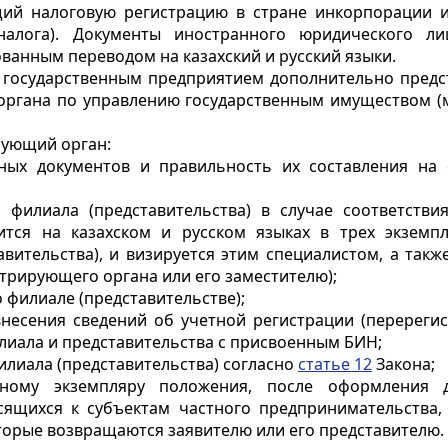
щий налоговую регистрацию в стране инкорпорации и
алога). Документы иностранного юридического лиц
ванным переводом на казахский и русский языки.
) государственным предприятием дополнительно предс
ргана по управлению государственным имуществом (м
рующий орган:
нных документов и правильность их составления на 
 филиала (представительства) в случае соответстви
вится на казахском и русском языках в трех экземп
ительства), и визируется этим специалистом, а такж
трирующего органа или его заместителю);
 филиале (представительстве);
внесения сведений об учетной регистрации (перереги
лиала и представительства с присвоенным БИН;
филиала (представительства) согласно
статье 12
Закона;
ному экземпляру положения, после оформления 
осящихся к субъектам частного предпринимательства
орые возвращаются заявителю или его представителю.