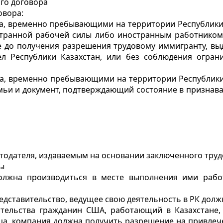
го договора
овора:
ва, временно пребывающими на территории Республики
транной рабочей силы либо иностранным работником 
е до получения разрешения трудовому иммигранту, вы
л Республики Казахстан, или без соблюдения огран
тва, временно пребывающими на территории Республики
мьи и документ, подтверждающий состояние в признав
тодателя, издаваемым на основании заключенного труд
ы
лжна производиться в месте выполнения ими работ
едставительство, ведущее свою деятельность в РК дол
тельства гражданин США, работающий в Казахстане, 
нца, компания должна получить разрешение на привлече