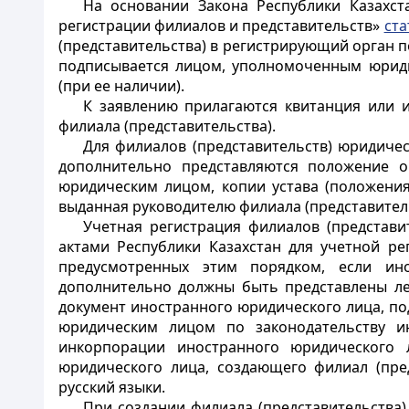
На основании Закона Республики Казахст
регистрации филиалов и представительств»
ста
(представительства) в регистрирующий орган 
подписывается лицом, уполномоченным юриди
(при ее наличии).
К заявлению прилагаются квитанция или 
филиала (представительства).
Для филиалов (представительств) юридиче
дополнительно представляются положение о 
юридическим лицом, копии устава (положения
выданная руководителю филиала (представитель
Учетная регистрация филиалов (представи
актами Республики Казахстан для учетной ре
предусмотренных этим порядком, если ин
дополнительно должны быть представлены лег
документ иностранного юридического лица, по
юридическим лицом по законодательству ин
инкорпорации иностранного юридического л
юридического лица, создающего филиал (пред
русский языки.
При создании филиала (представительства