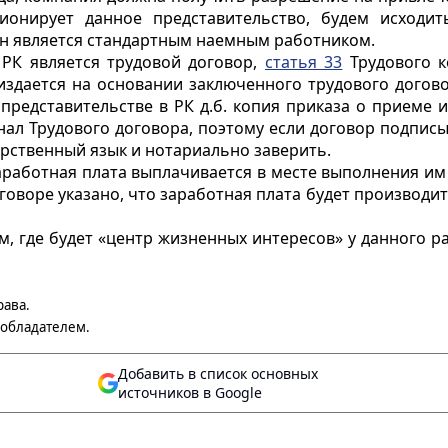
онирует данное представительство, будем исходит
н является стандартным наемным работником.
РК является трудовой договор,
статья 33
Трудового к
издается на основании заключенного трудового догово
редставительстве в РК д.б. копия приказа о приеме и
ал Трудового договора, поэтому если договор подписыва
арственный язык и нотариально заверить.
аработная плата выплачивается в месте выполнения им
говоре указано, что заработная плата будет производит
м, где будет «центр жизненных интересов» у данного ра
рава.
ообладателем.
Добавить в список основных
источников в Google