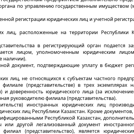
ргана по управлению государственным имуществом (м
венной регистрации юридических лиц и учетной регистра
х лиц, расположенные на территории Республики К
дставительства в регистрирующий орган подается з
вается лицом, уполномоченным юридическим лицом,
е наличии).
иной документ, подтверждающие уплату в бюджет рег
ских лиц, не относящихся к субъектам частного предп
филиале (представительстве) в трех экземплярах н
я) и доверенность юридического лица (за исключени
ная руководителю филиала (представительства).
вительств) иностранных юридических лиц производ
дических лиц Республики Казахстан. Кроме документов,
ифицированными Республикой Казахстан, дополнительн
ты или другой легализованный документ иностранно
филиал (представительство), является юридическ