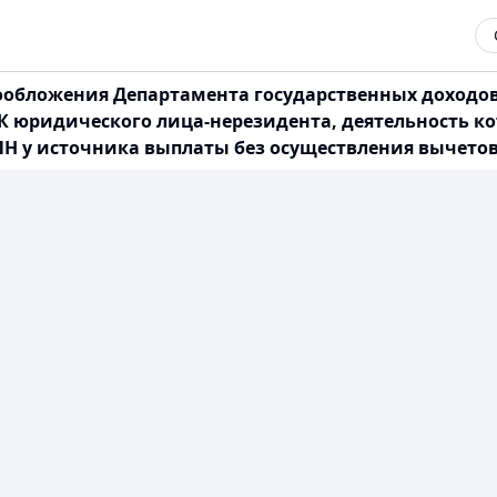
бложения Департамента государственных доходов п
РК юридического лица-нерезидента, деятельность к
КПН у источника выплаты без осуществления вычето