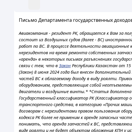
Письмо Департамента государственных доходов 
Авиакомпания - резидент РК, обращается к Вам за по
состоит из Воздушных судов (далее - ВС) иностранно
работ по ВС. В процессе деятельности авиационные к
нерезидентов на время ремонта собственных запчас
«аренда» в некоторых письмах разъяснениях государ
связи с тем, что в
Закон
Республики Казахстан от 15
(Закон) 8 июня 2024 года был внесен дополнительны
частей ВС к облагаемому доходу в виду роялти. Прив
оборудованием, представляющие собой неотъемлемые
двигатели и воздушные винты.* *Статья дополнена под
Государственный классификатор РК (Классификатор
транспортного средства, в категорию «Прочих машин 
договорам с нерезидентами правом пользования обору
кодекса РК более не применим к аренде запасных час
понимать, что аренда запчастей к ВС, представляю
виде роялти и не будет объектом обложения КПН у 