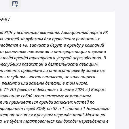
5967
 по КПН у источника выплаты. Авиационный парк в РК
ных частей за рубежом для проведения ремонтных
водятся в РК, запчасти берут в аренду у компаний
уют различные понимания и интерпретации термина
иногда аренда трактуется услугой нерезидентов. В
Республики Казахстан и деятельности авиации»
ли понять правильно ли относить аренду запасных
ушным суднам - части самолета, не являющиеся
ремонта или замены детали, в том числе,
-VIII (введен в действие с 8 июня 2024 г.) Вопрос:
ставляющие собой неотъемлемые компоненты
ет ли признаваться аренда запасных частей по
приоритет перед КОФ, пп.52 п.1 статьи 1 Налогового
 может относится к услугам нерезидентов? Можно ли
, не будет трактоваться как доходы нерезидента в