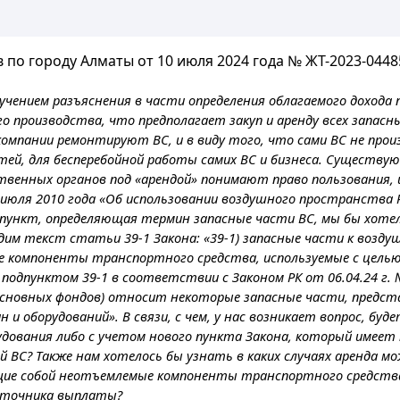
по городу Алматы от 10 июля 2024 года № ЖТ-2023-0448
лучением разъяснения в части определения облагаемого дохода
го производства, что предполагает закуп и аренду всех запас
омпании ремонтируют ВС, и в виду того, что сами ВС не произ
тей, для бесперебойной работы самих ВС и бизнеса. Существ
ственных органов под «арендой» понимают право пользования, 
 июля 2010 года «Об использовании воздушного пространства 
й пункт, определяющая термин запасные части ВС, мы бы хоте
одим текст статьи 39-1 Закона: «39-1) запасные части к возд
 компоненты транспортного средства, используемые с целью 
пунктом 39-1 в соответствии с Законом РК от 06.04.24 г. № 71
 основных фондов) относит некоторые запасные части, пред
и оборудований». В связи, с чем, у нас возникает вопрос, буд
дования либо с учетом нового пункта Закона, который имеет 
тей ВС? Также нам хотелось бы узнать в каких случаях аренда
щие собой неотъемлемые компоненты транспортного средства
источника выплаты?