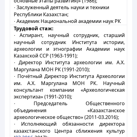
основные этапы развития)» (
1986
);
Заслуженный деятель науки и техники
·
Республики Казахстан;
Академик Национальной академии наук РК
·
Трудовой стаж:
Аспирант, научный сотрудник, старший
·
научный сотрудник Института истории,
археологии и этнографии Академии наук
Казахской ССР (1963-1991);
Директор Института археологии им. А.Х.
·
Маргулана МОН РК (
1991-2010
);
Почётный Директор Института Археологии
·
им. А.Х. Маргулана МОН РК. Научный
консультант компании
«Археологическая
экспертиза»
(
1991-2010
);
Председатель Общественного
·
объединения «
Казахстанское
археологическое общество
» (
2011-03.2016
);
Исполняющий обязанности директора
·
казахстанского Центра сближения культур