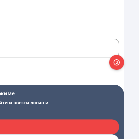
ежиме
йти и ввести логин и