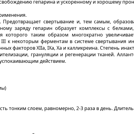
свобождению гепарина и ускоренному и хорошему прон
рименения.
я. Предотвращает свертывание и, тем самым, образов
нному заряду гепарин образует комплексы с белкам
ия которого таким образом многократно увеличивае
Т
III
к некоторым ферментам в системе свертывания ин
ванных факторов
XIIa
,
IXa
,
Xa
и калликреина. Степень инакт
пителизации, грануляции и регенерации тканей. Аллан
т успокаивающим действием.
мы)
ь тонким слоем, равномерно, 2-3 раза в день. Длитель