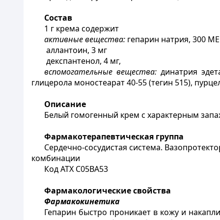
Состав
1 г крема содержит
активные вещества:
гепарин натрия, 300 МЕ
аллантоин, 3 мг
декспантенол, 4 мг,
вспомогательные вещества:
динатрия эдет
глицерола моностеарат 40-55 (тегин 515), пурц
Описание
Белый гомогенный крем с характерным зап
Фармакотерапевтическая группа
Сердечно-сосудистая система. Вазопротекто
комбинации
Код АТХ С05ВA53
Фармакологические свойства
Фармакокинетика
Гепарин быстро проникает в кожу и накапли