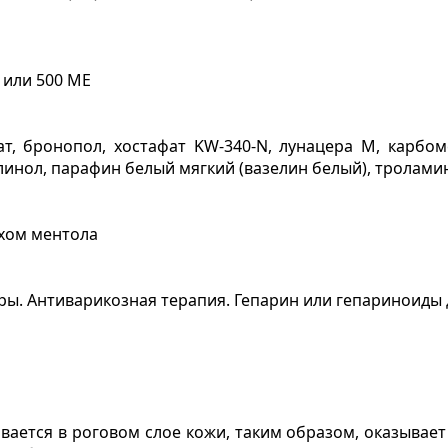
 или 500 МЕ
ат, бронопол, хостафат
KW
-340-
N
, лунацера М, карбом
елинол, парафин белый мягкий (вазелин белый), тролами
ахом ментола
ры. Антиварикозная терапия. Гепарин или гепариноиды 
вается в роговом слое кожи, таким образом, оказывае