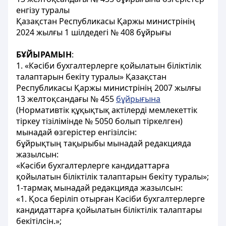
енгізу туралы
Қазақстан Республикасы Қаржы министрінің
2024 жылғы 1 шілдедегі № 408 бұйрығы
БҰЙЫРАМЫН
:
1. «Кәсіби бухгалтерлерге қойылатын біліктілік
талаптарын бекіту туралы» Қазақстан
Республикасы Қаржы министрінің 2007 жылғы
13 желтоқсандағы № 455
бұйрығына
(Нормативтік құқықтық актілерді мемлекеттік
тіркеу тізілімінде № 5050 болып тіркелген)
мынадай өзгерістер енгізілсін:
бұйрықтың тақырыбы мынадай редакцияда
жазылсын:
«Кәсіби бухгалтерлерге кандидаттарға
қойылатын біліктілік талаптарын бекіту туралы»;
1-тармақ мынадай редакцияда жазылсын:
«1. Қоса беріліп отырған Кәсіби бухгалтерлерге
кандидаттарға қойылатын біліктілік талаптары
бекітілсін.»;