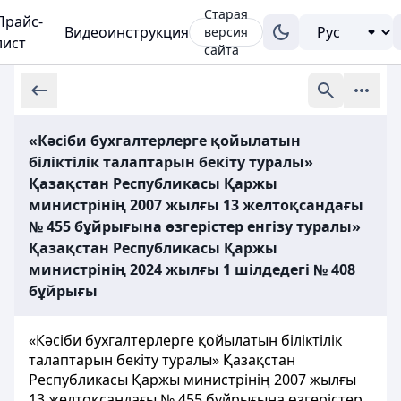
Старая
Прайс-
Видеоинструкция
версия
лист
сайта
«Кәсіби бухгалтерлерге қойылатын
біліктілік талаптарын бекіту туралы»
Қазақстан Республикасы Қаржы
министрінің 2007 жылғы 13 желтоқсандағы
№ 455 бұйрығына өзгерістер енгізу туралы»
Қазақстан Республикасы Қаржы
министрінің 2024 жылғы 1 шілдедегі № 408
бұйрығы
«Кәсіби бухгалтерлерге қойылатын біліктілік
талаптарын бекіту туралы» Қазақстан
Республикасы Қаржы министрінің 2007 жылғы
13 желтоқсандағы № 455 бұйрығына өзгерістер