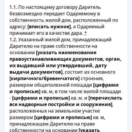
1.1. По настоящему договору Даритель
безвозмездно передает Одаряемому в
собственность жилой дом, расположенный по
адресу:
[вписать нужное]
, а Одаряемый
принимает его в качестве дара.
*
1.2. Указанный жилой дом, принадлежащий
Дарителю на праве собственности на
основании
[указать наименование
правоустанавливающих документов, орган,
их выдавший или утвердивший, дату
выдачи документов]
, состоит из основного
[кирпичного/бревенчатого]
строения,
размером общеполезной площади
[цифрами
и прописью]
кв. м, в том числе жилой площади
-
[цифрами и прописью]
кв. м. и
[перечислить
все надворные постройки и сооружения]
,
расположенных на земельном участке
размером
[цифрами и прописью]
кв. м,
принадлежащем Дарителю на праве
собственности на основании
[указать