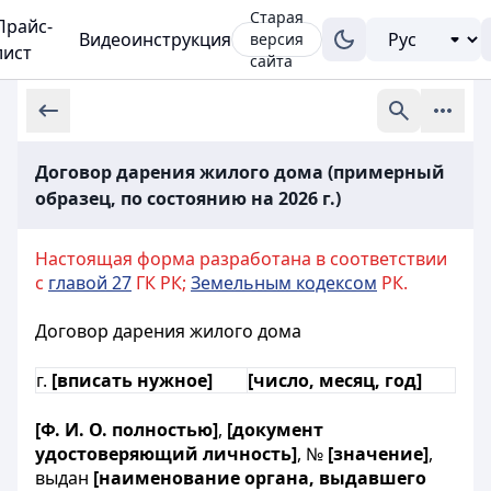
Старая
Прайс-
Видеоинструкция
версия
лист
сайта
Договор дарения жилого дома (примерный
образец, по состоянию на 2026 г.)
Настоящая форма разработана в соответствии
с
главой 27
ГК РК;
Земельным кодексом
РК.
Договор дарения жилого дома
г.
[вписать нужное]
[число, месяц, год]
[Ф. И. О. полностью]
,
[документ
удостоверяющий личность]
, №
[значение]
,
выдан
[наименование органа, выдавшего