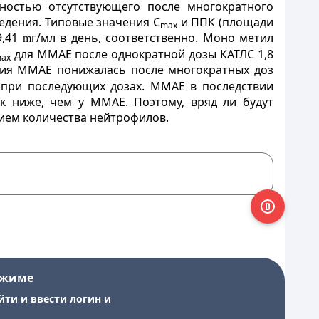
ностью отсутствующего после многократного
ведения. Типовые значения C
и ППК (площади
max
9,41
г/мл в день, соответственно. Моно метил
m
для ММАЕ после однократной дозы КАТЛС 1,8
ax
зиция ММАЕ понижалась после многократных доз
 при последующих дозах. ММАЕ в последствии
к ниже, чем у MMAE. Поэтому, вряд ли будут
ием количества нейтрофилов.
ежиме
йти и ввести логин и