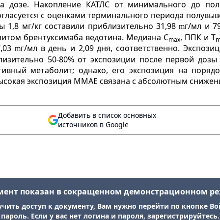
а дозе. Накопление КАТЛС от минимального до пол
 согласуется с оценками терминального периода полувы
ы 1,8 мг/кг составили приблизительно 31,98
г/мл и 7
m
литом брентуксимаба ведотина. Медиана C
, ППК и T
max
m
7,03
г/мл в день и 2,09 дня, соответственно. Экспо
m
лизительно 50-80% от экспозиции после первой дозы
ивный метаболит; однако, его экспозиция на порядо
ысокая экспозиция ММАЕ связана с абсолютным снижен
Добавить в список основных
источников в Google
мент показан в сокращенном демонстрационном р
учить доступ к документу, Вам нужно перейти по кнопке Во
пароль. Если у вас нет логина и пароля, зарегистрируйтесь.