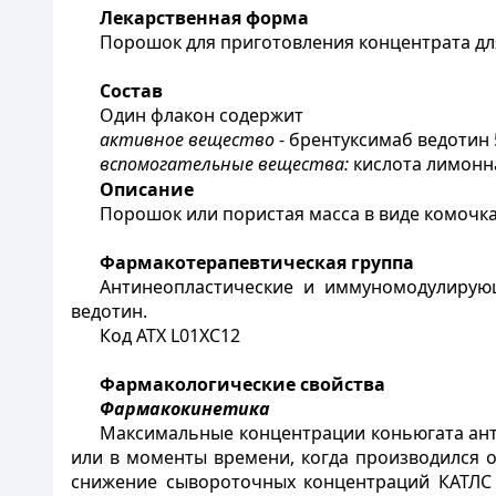
Лекарственная форма
Порошок для приготовления концентрата для
C
остав
Один флакон содержит
активное вещество
- брентуксимаб ведотин 
вспомогательные вещества:
кислота лимонн
Описание
Порошок или пористая масса в виде комочка
Фармакотерапевтическая группа
Антинеопластические и иммуномодулирующ
ведотин.
Код АТХ L01XC12
Фармакологические свойства
Фармакокинетика
Максимальные концентрации коньюгата ант
или в моменты времени, когда производился 
снижение сывороточных концентраций КАТЛС 