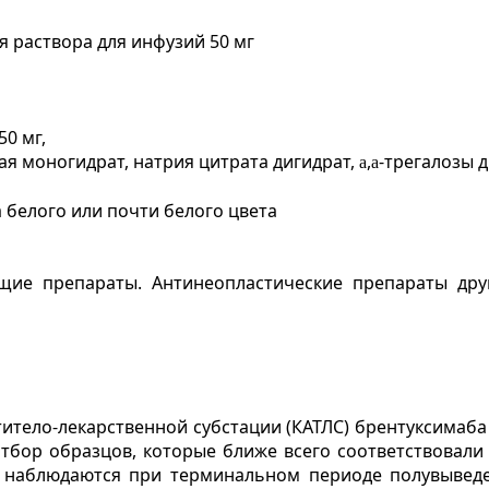
 раствора для инфузий 50 мг
50 мг,
ая моногидрат, натрия цитрата дигидрат,
,
-трегалозы д
a
a
 белого или почти белого цвета
ие препараты. Антинеопластические препараты друг
итело-лекарственной субстации (КАТЛС) брентуксимаба
отбор образцов, которые ближе всего соответствовал
наблюдаются при терминальном периоде полувыведе