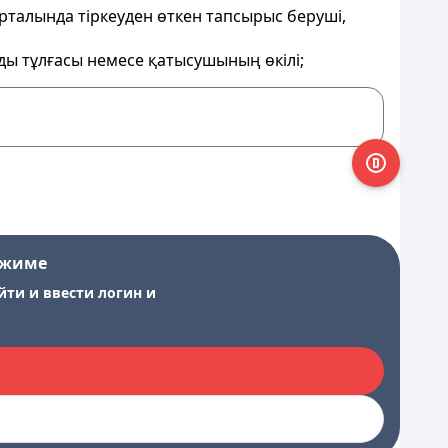
орталында тіркеуден өткен тапсырыс беруші,
ды тұлғасы немесе қатысушының өкілі;
ежиме
йти и ввести логин и