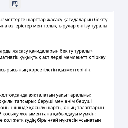
ызметтерге шарттар жасасу қағидаларын бекіту
на өзгерістер мен толықтырулар енгізу туралы
тарды жасасу қағидаларын бекіту туралы»
ативтік құқықтық актілерді мемлекеттік тіркеу
апсырысының көрсетілетін қызметтерінің
 желтоқсанда аяқталатын уақыт аралығы;
 арқылы тапсырыс беруші мен өнім беруші
 оның ішінде қосылу шарты, оның талаптарын
й қосылу жолымен ғана қабылдауы мүмкін;
е қол жеткізудің бірыңғай нүктесін ұсынатын