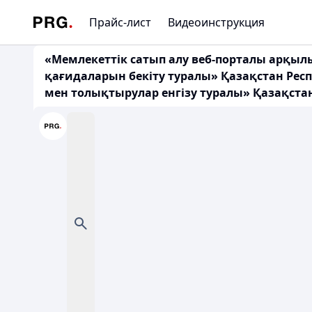
Прайс-лист
Видеоинструкция
«Мемлекеттік сатып алу веб-порталы арқыл
қағидаларын бекіту туралы» Қазақстан Рес
мен толықтырулар енгізу туралы» Қазақстан