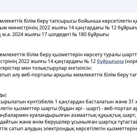
млекеттік білім беру тапсырысы бойынша көрсетілетін қ
лым министрінің 2022 жылғы 14 қаңтардағы № 12 бұйрығы
 м.а. 2024 жылғы 17 шілдедегi № 180 бұйрығы
емлекеттік білім беру қызметтерін көрсету туралы шарт
стрінің 2022 жылғы 14 қаңтардағы № 12
бұйрығына
(норм
герістер мен толықтырулар енгізілсін:
сатып алу веб-порталы арқылы мемлекеттік білім беру т
ды:
сырылатын күнтізбелік 1 қаңтардан басталатын және 31
ілетін қызметтер шарты (бұдан әрі - шарт) - веб-портал
аңбалармен куәландырылған азаматтық-құқықтық шарт,
дайтын және өнім берушілер ұсынылған шартқа тұтаста
ттік сатып алудың электрондық көрсетілетін қызметтерін