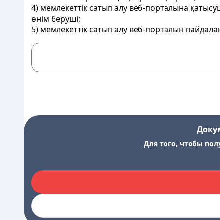
4) мемлекеттік сатып алу веб-порталына қатысуш
өнім беруші;
5) мемлекеттік сатып алу веб-порталын пайдал
Доку
Для того, чтобы пол