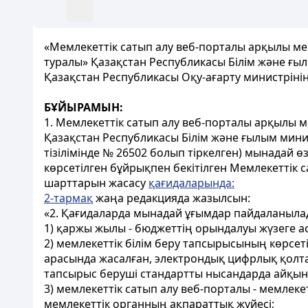
«Мемлекеттік сатып алу веб-порталы арқылы ме
туралы» Қазақстан Республикасы Білім және ғы
Қазақстан Республикасы Оқу-ағарту министрінің
БҰЙЫРАМЫН:
1. Мемлекеттік сатып алу веб-порталы арқылы м
Қазақстан Республикасы Білім және ғылым мини
тізілімінде № 26502 болып тіркелген) мынадай өз
көрсетілген бұйрықпен бекітілген Мемлекеттік 
шарттарын жасасу
қағидаларында:
2-тармақ
жаңа редакцияда жазылсын:
«2. Қағидаларда мынадай ұғымдар пайдаланыла
1) қаржы жылы - бюджеттің орындалуы жүзеге а
2) мемлекеттік білім беру тапсырысының көрсет
арасында жасалған, электрондық цифрлық қолт
тапсырыс беруші стандартты нысандарда айқын
3) мемлекеттік сатып алу веб-порталы - мемлеке
мемлекеттік органның ақпараттық жүйесі;