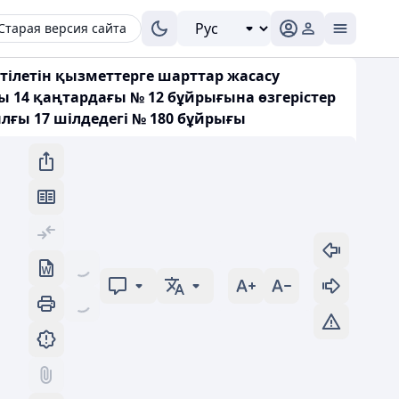
Старая версия сайта
тілетін қызметтерге шарттар жасасу
ы 14 қаңтардағы № 12 бұйрығына өзгерістер
лғы 17 шілдедегi № 180 бұйрығы