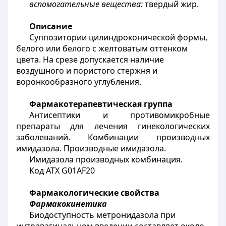
вспомогательные вещества:
твердый жир.
Описание
Суппозитории цилиндроконической формы,
белого или белого с желтоватым оттенком
цвета. На срезе допускается наличие
воздушного и пористого стержня и
воронкообразного углубления.
Ф
армакотерапевтическая группа
Антисептики и противомикробные
препараты для лечения гинекологических
заболеваний. Комбинации производных
имидазола.
Производные имидазола.
Имидазола производных комбинация.
K
од АТХ
G01AF20
Фармакологические свойства
Фармакокинетика
Биодоступность метронидазола при