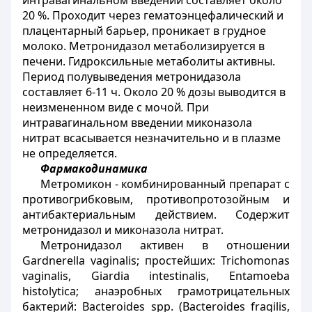
интравагинальном введении составляет около
20 %. Проходит через гематоэнцефалический и
плацентарный барьер, проникает в грудное
молоко. Метронидазол метаболизируется в
печени. Гидроксильные метаболиты активны.
Период полувыведения метронидазола
составляет 6-11 ч. Около 20 % дозы выводится в
неизмененном виде с мочой
.
При
интравагинальном введении миконазола
нитрат всасывается незначительно и в плазме
не определяется.
Фармакодинамика
Метромикон - комбинированный препарат с
противогрибковым, противопротозойным и
антибактериальным действием. Содержит
метронидазол и миконазола нитрат.
Метронидазол активен в отношении
Gardnerella vaginalis; простейших: Trichomonas
vaginalis, Giardia intestinalis, Entamoeba
histolytica; анаэробных грамотрицательных
бактерий: Bacteroides spp. (Bacteroides fragilis,