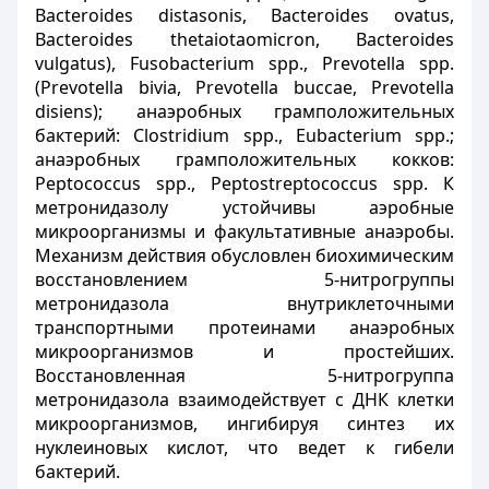
Bacteroides distas
о
nis, Bacteroides ovatus,
Bacteroides thetaiotaomicron, Bacteroides
vulgatus), Fusobacterium spp., Prevotella spp.
(Prevotella bivia, Prevotella buccae, Prevotella
disiens); анаэробных грамположительных
бактерий: Clostridium spp., Eubacterium spp.;
анаэробных грамположительных кокков:
Peptococcus spp., Peptostreptococcus spp. К
метронидазолу устойчивы аэробные
микроорганизмы и факультативные анаэробы.
Механизм действия обусловлен биохимическим
восстановлением 5-нитрогруппы
метронидазола внутриклеточными
транспортными протеинами анаэробных
микроорганизмов и простейших.
Восстановленная 5-нитрогруппа
метронидазола взаимодействует с ДНК клетки
микроорганизмов, ингибируя синтез их
нуклеиновых кислот, что ведет к гибели
бактерий.