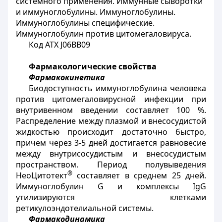
системного применения. Иммунные сыворотки
и иммуноглобулины. Иммуноглобулины.
Иммуноглобулины специфические.
Иммуноглобулин против цитомегаловируса.
Код АТХ
J
06
BB
09
Фармакологические свойства
Фармакокинетика
Биодоступность иммуноглобулина человека
против цитомегаловирусной инфекции при
внутривенном введении составляет 100 %.
Распределение между плазмой и внесосудистой
жидкостью происходит достаточно быстро,
причем через 3-5 дней достигается равновесие
между внутрисосудистым и внесосудистым
пространством. Период полувыведения
®
НеоЦитотект
составляет в среднем 25 дней.
Иммуноглобулин
G
и комплексы
IgG
утилизируются клетками
ретикулоэндотелиальной системы.
Фармакодинамика