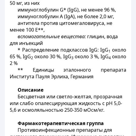
50 мг, из них
иммуноглобулин
G
* (
IgG
), не менее 96 %,
иммуноглобулин A (IgA), не более 2,0 мг,
антитела против цитомегаловируса, не
менее 100 Е**,
вспомогательные вещества:
глицин, вода
для инъекций
* Распределение подклассов
IgG
:
IgG
около
1
65 %,
IgG
около 30 %,
IgG
около 3 %,
IgG
около
2
3
4
2 %
** Единицы эталонного препарата
Института Пауля Эрлиха, Германия
Описание
Бесцветная или светло-желтая, прозрачная
или слабо опалесцирующая жидкость с рН 5,0-
5,6 и осмоляльностью 250-350 мОсм/кг.
Фармакотерапевтическая группа
Противоинфекционные препараты для