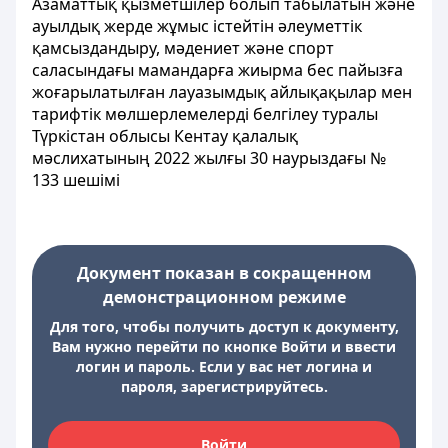
Азаматтық қызметшілер болып табылатын және
ауылдық жерде жұмыс iстейтiн әлеуметтiк
қамсыздандыру, мәдениет және спорт
саласындағы мамандарға жиырма бес пайызға
жоғарылатылған лауазымдық айлықақылар мен
тарифтік мөлшерлемелерді белгілеу туралы
Түркістан облысы Кентау қалалық
мәслихатының 2022 жылғы 30 наурыздағы №
133 шешiмi
Документ показан в сокращенном
демонстрационном режиме
Для того, чтобы получить доступ к документу,
Вам нужно перейти по кнопке Войти и ввести
логин и пароль. Если у вас нет логина и
пароля, зарегистрируйтесь.
Войти