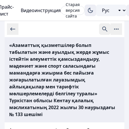
Старая
Прайс-
Видеоинструкция
версия
лист
сайта
«Азаматтық қызметшілер болып
табылатын және ауылдық жерде жұмыс
iстейтiн әлеуметтiк қамсыздандыру,
мәдениет және спорт саласындағы
мамандарға жиырма бес пайызға
жоғарылатылған лауазымдық
айлықақылар мен тарифтік
мөлшерлемелерді белгілеу туралы»
Түркістан облысы Кентау қалалық
мәслихатының 2022 жылғы 30 наурыздағы
№ 133 шешiмi