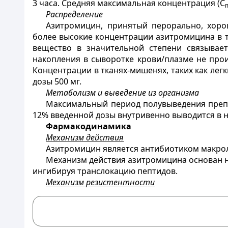
3 часа. Средняя максимальная концентрация (С
Распределение
Азитромицин, принятый перорально, хоро
более высокие концентрации азитромицина в тк
вещество в значительной степени связывает
накопления в сыворотке крови/плазме не прои
Концентрации в тканях-мишенях, таких как ле
дозы 500 мг.
Метаболизм и выведение из организма
Максимальный период полувыведения препа
12% введенной дозы внутривенно выводится в не
Фармакодинамика
Механизм действия
Азитромицин является антибиотиком макрол
Механизм действия азитромицина основан на
ингибируя транслокацию пептидов.
Механизм резистентности