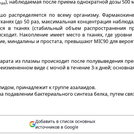
), наблюдаемая после приема однократной дозы 500 мг
max
шо распределяется по всему организму. Фармакокине
анях (до 50 раз, максимальная концентрация наблюдала
ся в тканях (стабильный объем распространения пр
сходит. Накопление имеет место в тканях, где уровни
гкие, миндалины и простата, превышают MIC90 для веро
рата из плазмы происходит после полувыведения препа
измененном виде с мочой в течение 3-х дней; основная 
идом, принадлежит к группе азалаидов.
 подавлении бактериального синтеза белка, путем связ
Добавить в список основных
источников в Google