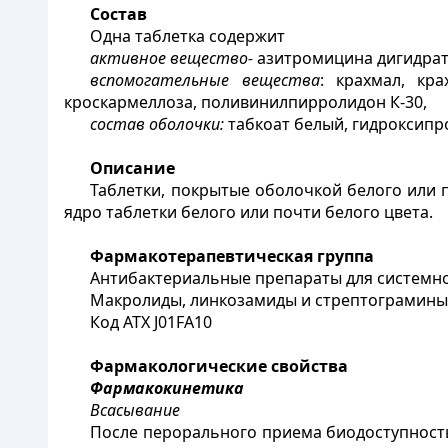
Состав
Одна таблетка содержит
активное вещество-
азитромицина дигидрат
вспомогательные вещества
:
крахмал, кр
кроскармеллоза, поливинилпирролидон К-30,
состав оболочки:
табкоат белый, гидроксипро
Описание
Таблетки, покрытые оболочкой белого или п
ядро таблетки белого или почти белого цвета.
Фармакотерапевтическая группа
Антибактериальные препараты для системно
Макролиды, линкозамиды и стрептограмины
Код АТХ J01FA10
Фармакологические свойства
Фармакокинетика
Всасывание
После перорального приема биодоступность