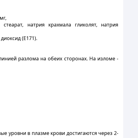
мг,
я стеарат,
натрия
крахмала
гликолят, натрия
диоксид (Е171).
линией разлома на обеих сторонах. На изломе -
е уровни в плазме крови достигаются через 2-