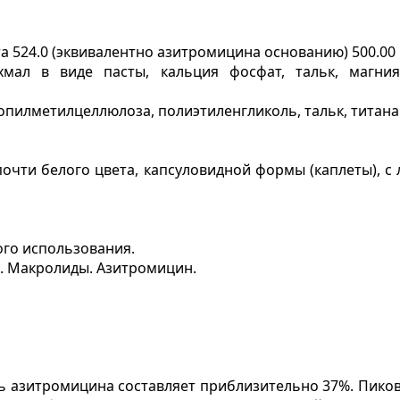
а 524.0 (эквивалентно азитромицина основанию)
500.00 
ахмал в виде пасты, кальция фосфат, тальк, магни
пилметилцеллюлоза, полиэтиленгликоль, тальк, титана 
очти белого цвета, капсуловидной формы (каплеты), с 
го использования.
. Макролиды. Азитромицин.
 азитромицина составляет приблизительно 37%. Пиковы