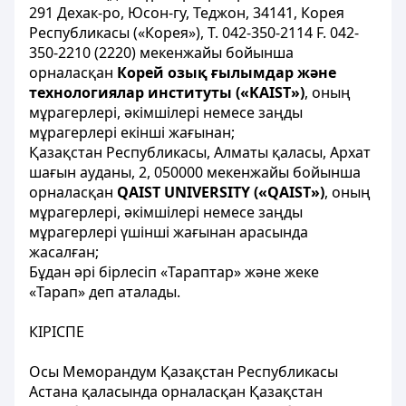
291
Дехак-ро,
Юсон-гу
, Теджон
,
34141,
Корея
Республикасы
(«Корея»),
Т
.
042-350-2114
F.
042-
350-2210
(2220) мекенжайы бойынша
орналасқан
Корей
озық
ғылымдар
және
технологиялар
институты
(«KAIST»)
,
оның
мұрагерлері,
әкімшілері
немесе заңды
мұрагерлері екінші
жағынан
;
Қазақстан Республикасы, Алматы қаласы, Архат
шағын ауданы, 2, 050000 мекенжайы бойынша
орналасқан
QAIST UNIVERSITY («QAIST»)
, оның
мұрагерлері
, әкімшілері немесе заңды
мұрагерлері
үшінші жағынан арасында
жасалған;
Бұдан
әрі
бірлесіп
«Тараптар» және
жеке
«Тарап» деп аталады
.
КІРІСПЕ
Осы Меморандум Қазақстан Республикасы
Астана қаласында орналасқан Қазақстан