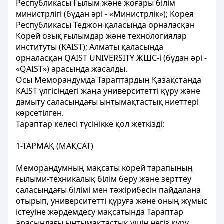
Республикасы Ғылым және жоғары білім
министрлігі (бұдан әрі - «Министрлік»); Корея
Республикасы Теджон қаласында орналасқан
Корей озық ғылымдар және технологиялар
институты (KAIST); Алматы қаласында
орналасқан QAIST UNIVERSITY ЖШС-і (бұдан әрі -
«QAIST») арасында жасалды.
Осы Меморандумда Тараптардың Қазақстанда
KAIST үлгісіндегі жаңа университетті құру және
дамыту саласындағы ынтымақтастық ниеттері
көрсетілген.
Тараптар келесі түсінікке қол жеткізді:
1-ТАРМАҚ (МАҚСАТ)
Меморандумның мақсаты корей тарапының
ғылыми-техникалық білім беру және зерттеу
саласындағы білімі мен тәжірибесін пайдалана
отырып, университетті құруға және оның жұмыс
істеуіне жәрдемдесу мақсатында Тараптар
арасындағы ынтымақтастық үшін негіз құру