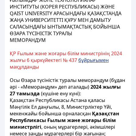
ҒЫЛЫМДАР ЖӘНЕ ТЕХНОЛОГИЯЛАР
ИНСТИТУТЫ (КОРЕЯ РЕСПУБЛИКАСЫ) ЖӘНЕ
QAIST UNIVERSITY АРАСЫНДАҒЫ ҚАЗАҚСТАНДА
ЖАҢА УНИВЕРСИТЕТТІ ҚҰРУ МЕН ДАМЫТУ
САЛАСЫНДАҒЫ ЫНТЫМАҚТАСТЫҚ БОЙЫНША
ӨЗАРА ТҮСІНІСТІК ТУРАЛЫ
МЕМОРАНДУМ
ҚР Ғылым және жоғары білім министрінің 2024
жылғы 6 қыркүйектегі № 437
бұйрығымен
мақұлданды
О
сы
Өзара түсіністік
туралы
меморандум
(бұдан
әрі
- «
Меморандум»
деп
аталады)
2024
жылғы
27
т
амызда
(күшіне
ену
күні
):
Қазақстан Республикасы Астана қаласы
Мәңгілік
Ел
даңғылы,
8,
Министрліктер
Үйі,
мекенжайы бойынша
орналасқан
Қазақстан
Республикасы
Ғылым
және
жоғары
білім
министрлігі
,
оның
мұрагерлері
,
әкімшілері
немесе
заңды мұрагерлері
бір
жағынан
;