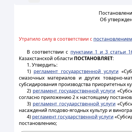
Постановление
Об утвержден
Утратило силу в соответствии с
постановление
В соответствии с
пунктами 1 и 3 статьи 1
Казахстанской области
ПОСТАНОВЛЯЕТ
:
1. Утвердить:
1)
регламент государственной услуги
«Суб
смазочных материалов и других товарно-ма
субсидирования производства приоритетных ку
2)
регламент государственной услуги
«Субси
согласно приложению 2 к настоящему постано
3)
регламент государственной услуги
«Субси
насаждений плодово-ягодных культур и виногр
4)
регламент государственной услуги
«Субсид
постановлению;