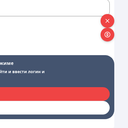
ежиме
йти и ввести логин и