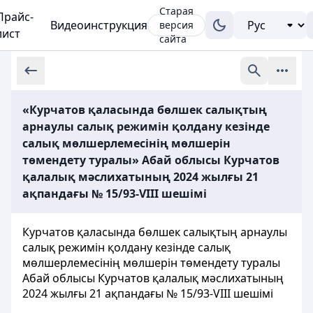
Старая
Прайс-
Видеоинструкция
версия
лист
сайта
«Курчатов қаласында бөлшек салықтың
арнаулы салық режимін қолдану кезінде
салық мөлшерлемесінің мөлшерін
төмендету туралы» Абай облысы Курчатов
қалалық мәслихатының 2024 жылғы 21
ақпандағы № 15/93-VIII шешімі
Курчатов қаласында бөлшек салықтың арнаулы
салық режимін қолдану кезінде салық
мөлшерлемесінің мөлшерін төмендету туралы
Абай облысы Курчатов қалалық мәслихатының
2024 жылғы 21 ақпандағы № 15/93-VIII шешімі