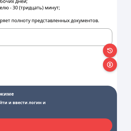
абочих дней;
лю - 30 (тридцать) минут;
еряет полноту представленных документов.
ежиме
йти и ввести логин и