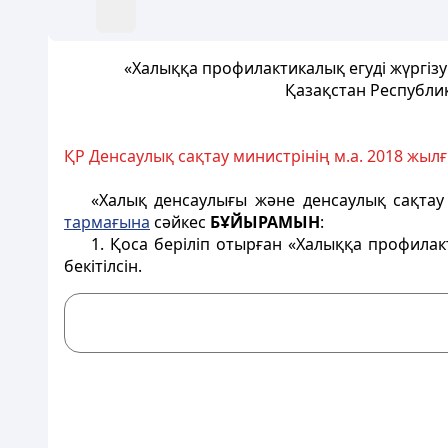
«Халыққа профилактикалық егуді жүргі
Қазақстан Республи
ҚР Денсаулық сақтау министрінің м.а. 2018 жы
«Халық денсаулығы және денсаулық сақтау
тармағына
сәйкес
БҰЙЫРАМЫН
:
1. Қоса беріліп отырған «Халыққа профила
бекітілсін.