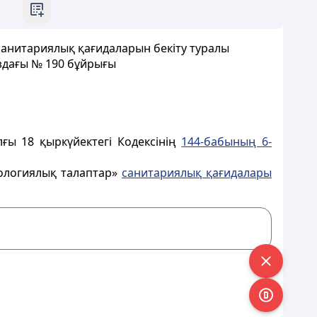
анитариялық қағидаларын бекіту туралы
здағы № 190 бұйрығы
ғы 18 қыркүйектегі Кодексінің
144-бабының 6-
иологиялық талаптар»
санитариялық қағидалары