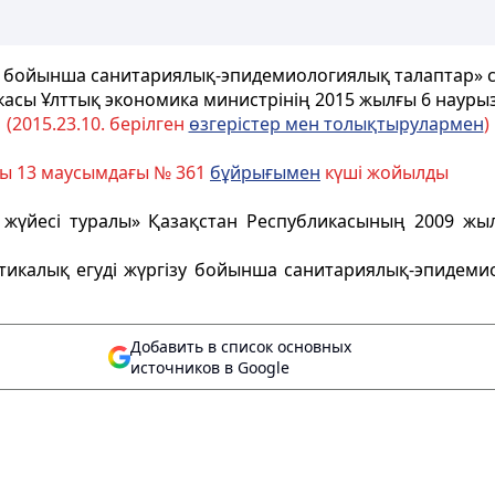
зу бойынша санитариялық-эпидемиологиялық талаптар» с
касы Ұлттық экономика министрінің 2015 жылғы 6 науры
(2015.23.10. берілген
өзгерістер мен толықтырулармен
)
лғы 13 маусымдағы № 361
бұйрығымен
күші жойылды
 жүйесі туралы» Қазақстан Республикасының 2009 жыл
ктикалық егуді жүргізу бойынша санитариялық-эпидем
Добавить в список основных
источников в Google