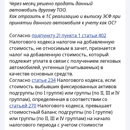
Через месяц решено продать данный
автомобиль другому ТОО.
Как отразить в 1С реализацию и выписку ЭСФ при
принятии данного автомобиля к учету как ОС?
Согласно
подпункту 2) пункта 1 статьи 402
Налогового кодекса налогом на добавленную
стоимость, не относимым в зачет, признается
налог на добавленную стоимость, который
подлежит уплате в связи с получением легковых
автомобилей, учтенных (учитываемых) в
качестве основных средств.
Согласно
статье 234
Налогового кодекса, если
стоимость выбывших фиксированных активов
подгруппы (по I группе) или группы (по II, III и IV
группам), определенная в соответствии со
статьей 270
Налогового кодекса, превышает
стоимостный баланс подгруппы (по I группе)
или группы (по II, III и IV группам) на начало
налогового периода с учетом стоимости