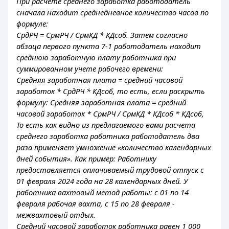
При расчете среднего заработка работодатель
сначала находит среднедневное количество часов по
формуле:
СрдРЧ = СрмРЧ / СрмКД * КДсоб. Затем согласно
абзаца первого пункта 7-1 работодатель находит
среднюю заработную плату работника при
суммированном учете рабочего времени:
Средняя заработная плата = средний часовой
заработок * СрдРЧ * КДсоб, то есть, если раскрыть
формулу: Средняя заработная плата = средний
часовой заработок * СрмРЧ / СрмКД * КДсоб * КДсоб,
То есть как видно из предлагаемого вами расчета
среднего заработка работника работодатель два
раза применяет умножение «количество календарных
дней события». Как пример: Работнику
предоставляется оплачиваемый трудовой отпуск с
01 февраля 2024 года на 28 календарных дней. У
работника вахтовый метод работы: с 01 по 14
февраля рабочая вахта, с 15 по 28 февраля -
межвахтовый отдых.
Средний часовой заработок работника равен 1 000