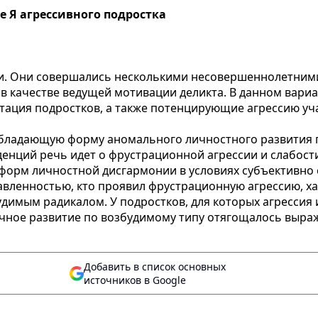
е Я агрессивного подростка
ии. Они совершались несколькими несовершеннолетними
в качестве ведущей мотивации деликта. В данном вари
тация подростков, а также потенцирующие агрессию уча
обладающую форму аномального личностного развития 
нденций речь идет о фрустрационной агрессии и слабост
 форм личностной дисгармонии в условиях субъективно
авленностью, кто проявил фрустрационную агрессию, 
удимым радикалом. У подростков, для которых агрессия
чное развитие по возбудимому типу отягощалось выраж
Добавить в список основных
источников в Google