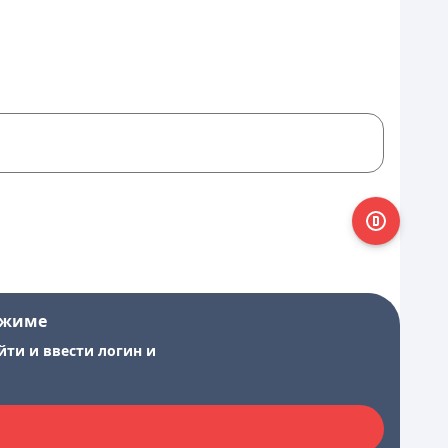
ежиме
йти и ввести логин и