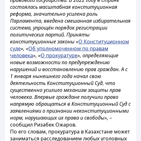
правового государства. В 2022 году в стране
состоялась масштабная конституционная
реформа, значительно усилена роль
Парламента, введена смешанная избирательная
система, упрощён порядок регистрации
политических партий. Приняты
конституционные законы «
О Конституционном
суде
», «
Об уполномоченном по правам
человека
», «
О прокуратуре
», определяющие
новые возможности по предупреждению
нарушений и восстановлению прав граждан. А с
1 января нынешнего года начал свою
деятельность Конституционный Суд, что
существенно усилило механизм защиты прав
человека. Впервые граждане получили право
напрямую обращаться в Конституционный Суд с
заявлениями о признании неконституционными
норм, нарушающих их права и свободы»,
–
сообщил Ризабек Ожаров.
По его словам, прокуратура в Казахстане может
заниматься расследованием любых уголовных