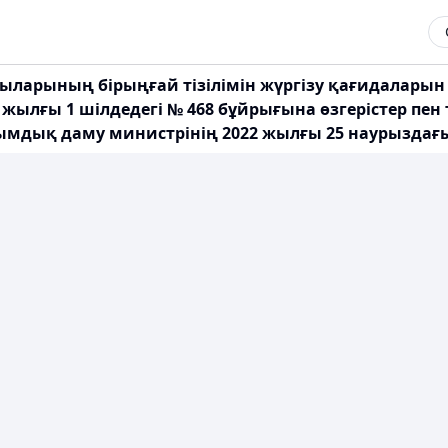
арының бірыңғай тізілімін жүргізу қағидаларын б
жылғы 1 шілдедегі № 468 бұйрығына өзгерістер пен
мдық даму министрінің 2022 жылғы 25 наурыздағ