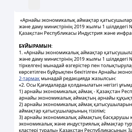
«Арнайы экономикалық аймақтар қатысушыларын
және даму министрінің 2019 жылғы 1 шілдедегі 
Қазақстан Республикасы Индустрия және инфра
БҰЙЫРАМЫН
:
1. «Арнайы экономикалық аймақтар қатысушылар
және даму министрінің 2019 жылғы 1 шілдедегі 
тіркелген) мынадай өзгерістер пен толықтырулар 
көрсетілген бұйрықпен бекітілген Арнайы экон
2-тармақ
мынадай редакцияда жазылсын:
«2. Осы Қағидаларда қолданылатын негізгі ұғым
1) арнайы экономикалық аймақ - Қазақстан Рес
арнайы экономикалық аймақтың арнайы құқықты
2) арнайы экономикалық аймақ қатысушыларыны
аймақтар қатысушыларының тізілімі;
3) арнайы экономикалық аймақтың басқарушы к
экономикалық және индустриялық аймақтар ту
кластері туралы» Қазақстан Республикасының З