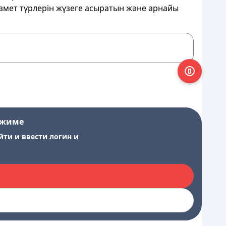
мет түрлерін жүзеге асыратын және арнайы
ежиме
йти и ввести логин и