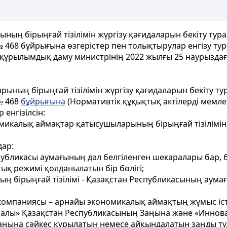
ың бірыңғай тізілімін жүргізу қағидаларын бекіту тур
№ 468 бұйрығына өзгерістер пен толықтырулар енгізу ту
құрылымдық даму министрінің 2022 жылғы 25 наурызда
ының бірыңғай тізілімін жүргізу қағидаларын бекіту т
№ 468
бұйрығына
(Нормативтік құқықтық актілерді мемлек
енгізілсін:
омикалық аймақтар қатысушыларының бірыңғай тізілімін
дар:
публикасы аумағының дәл белгіленген шекаралары бар, 
қ режимі қолданылатын бір бөлігі;
ң бірыңғай тізілімі - Қазақстан Республикасының аум
омпаниясы – арнайы экономикалық аймақтың жұмыс іст
ралы» Қазақстан Республикасының Заңына және «Иннов
аңына сәйкес құрылатын немесе айқындалатын заңды тұ