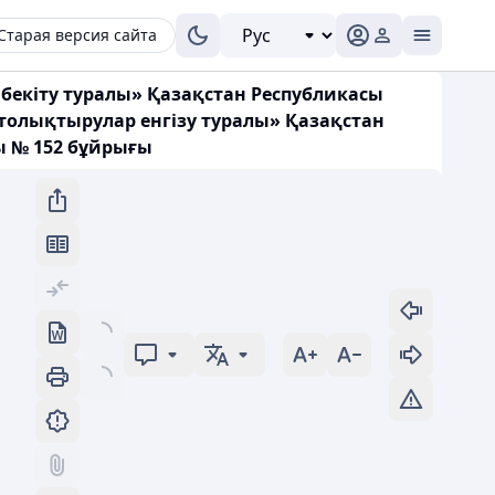
Старая версия сайта
екіту туралы» Қазақстан Республикасы
 толықтырулар енгізу туралы» Қазақстан
ы № 152 бұйрығы