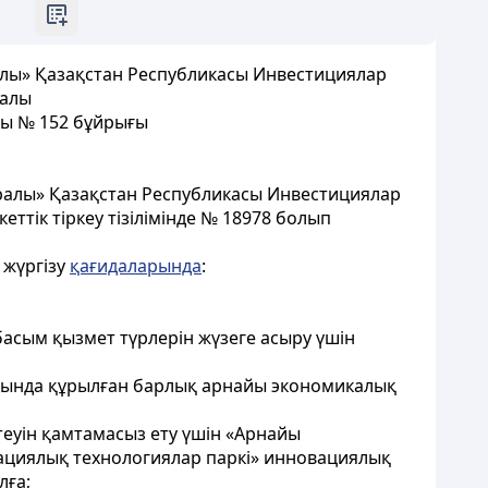
алы» Қазақстан Республикасы Инвестициялар
ралы
ғы № 152 бұйрығы
уралы» Қазақстан Республикасы Инвестициялар
еттік тіркеу тізілімінде № 18978 болып
 жүргізу
қағидаларында
:
басым қызмет түрлерін жүзеге асыру үшін
ағында құрылған барлық арнайы экономикалық
еуін қамтамасыз ету үшін «Арнайы
ациялық технологиялар паркі» инновациялық
лға;