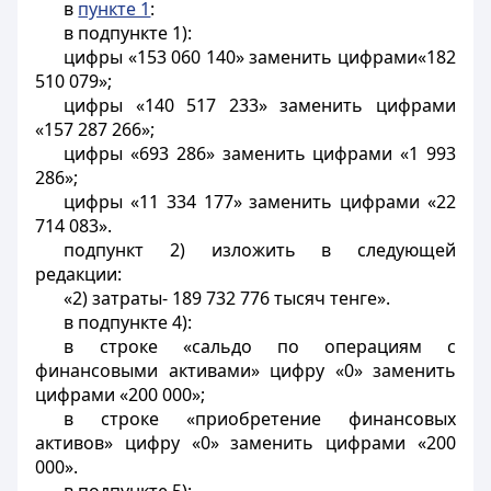
в
пункте 1
:
в подпункте 1):
цифры «153 060 140» заменить цифрами«182
510 079»;
цифры «140 517 233» заменить цифрами
«157 287 266»;
цифры «693 286» заменить цифрами «1 993
286»;
цифры «11 334 177» заменить цифрами «22
714 083».
подпункт 2) изложить в следующей
редакции:
«2) затраты- 189 732 776 тысяч тенге».
в подпункте 4):
в строке «сальдо по операциям с
финансовыми активами» цифру «0» заменить
цифрами «200 000»;
в строке «приобретение финансовых
активов» цифру «0» заменить цифрами «200
000».