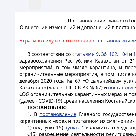
Постановление Главного Гос
О внесении изменений и дополнений в постанов
Утратило силу в соответствии с
постановление
В соответствии со
статьями 9
,
36
,
102
,
104
и
1
здравоохранения Республики Казахстан от 2
мероприятий, в том числе карантина, и пер
ограничительные мероприятия, в том числе к
декабря 2020 года № 67 «О дальнейшем усил
Казахстан» (далее - ПГГСВ РК № 67) и
постановл
«Об ограничительных карантинных мерах и по
(далее - COVID-19) среди населения Костанайск
ПОСТАНОВЛЯЮ
:
1. В
постановление
Главного государствен
карантинных мерах и поэтапном их смягчении»
1) подпункт 15)
пункта 1
изложить в следующ
«15) разрешение деятельности религиозных 