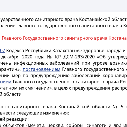
ударственного санитарного врача Костанайской области
ление Главного государственного санитарного врача Ко
м
Главного Государственного санитарного врача Костанай
07
Кодекса Республики Казахстан «О здоровье народа и
1 декабря 2020 года № ҚР ДСМ-293/2020 «Об утверж
ечень инфекционных заболеваний при угрозе возник
арантин»,
постановлением
Главного государственного 
ении мер по предупреждению заболеваний коронавир
ением
Главного государственного санитарного врача Рес
этапном их смягчении», в целях предупреждения распр
ой области
ного санитарного врача Костанайской области № 5 
 внести следующие изменения:
ей редакции:
объектов (мечети, церкви, соборы, синагоги и др.) и