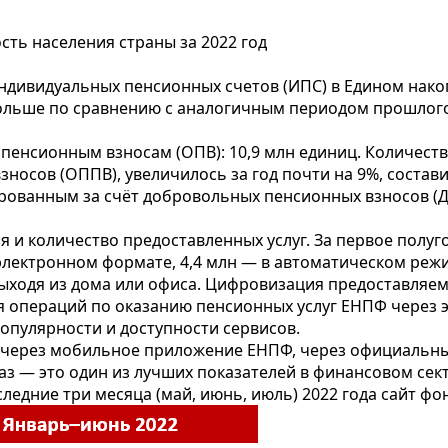
ть населения страны за 2022 год
 индивидуальных пенсионных счетов (ИПС) в Едином на
больше по сравнению с аналогичным периодом прошлого 
пенсионным взносам (ОПВ): 10,9 млн единиц. Количеств
осов (ОППВ), увеличилось за год почти на 9%, состави
ованным за счёт добровольных пенсионных взносов (ДП
 и количество предоставленных услуг. За первое полуго
электронном формате, 4,4 млн — в автоматическом реж
выходя из дома или офиса. Цифровизация предоставляем
оля операций по оказанию пенсионных услуг ЕНПФ через
опулярности и доступности сервисов.
 через мобильное приложение ЕНПФ, через официальный
 раз — это один из лучших показателей в финансовом се
ледние три месяца (май, июнь, июль) 2022 года сайт фон