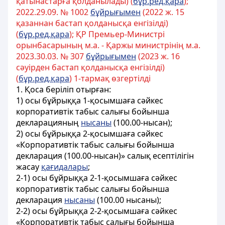
қатынастарға қолданылады) (
бұр.ред.қара
);
2022.29.09. № 1002
бұйрығымен
(2022 ж. 15
қазаннан бастап қолданысқа енгізілді)
(
бұр.ред.қара
); ҚР Премьер-Министрі
орынбасарының м.а. - Қаржы министрінің м.а.
2023.30.03. № 307
бұйрығымен
(2023 ж. 16
сәуірден бастап қолданысқа енгізілді)
(
бұр.ред.қара
) 1-тармақ өзгертілді
1. Қоса беріліп отырған:
1) осы бұйрыққа 1-қосымшаға сәйкес
корпоративтік табыс салығы бойынша
декларацияның
нысаны
(100.00-нысан);
2) осы бұйрыққа 2-қосымшаға сәйкес
«Корпоративтік табыс салығы бойынша
декларация (100.00-нысан)» салық есептілігін
жасау
қағидалары
;
2-1) осы бұйрыққа 2-1-қосымшаға сәйкес
корпоративтік табыс салығы бойынша
декларация
нысаны
(100.00 нысаны);
2-2) осы бұйрыққа 2-2-қосымшаға сәйкес
«Корпоративтік табыс салығы бойынша