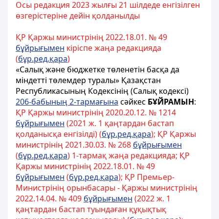
Осы редакция 2023 жылғы 21 шілдеде енгізілген
өзгерістеріне дейін қолданылды
ҚР Қаржы министрінің 2022.18.01. № 49
бұйрығымен
кіріспе жаңа редакцияда
(
бұр.ред.қара
)
«Салық және бюджетке төленетін басқа да
міндетті төлемдер туралы» Қазақстан
Республикасының Кодексінің (Салық кодексі)
206-бабының 2-тармағына
сәйкес
БҰЙРАМЫН
:
ҚР Қаржы министрінің 2020.20.12. № 1214
бұйрығымен
(2021 ж. 1 қаңтардан бастап
қолданысқа енгізілді) (
бұр.ред.қара
); ҚР Қаржы
министрінің 2021.30.03. № 268
бұйрығымен
(
бұр.ред.қара
) 1-тармақ жаңа редакцияда; ҚР
Қаржы министрінің 2022.18.01. № 49
бұйрығымен
(
бұр.ред.қара
); ҚР Премьер-
Министрінің орынбасары - Қаржы министрінің
2022.14.04. № 409
бұйрығымен
(2022 ж. 1
қаңтардан бастап туындаған құқықтық