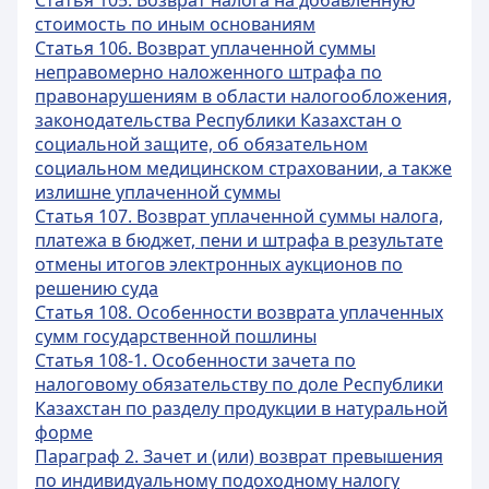
Статья 105. Возврат налога на добавленную
стоимость по иным основаниям
Статья 106. Возврат уплаченной суммы
неправомерно наложенного штрафа по
правонарушениям в области налогообложения,
законодательства Республики Казахстан о
социальной защите, об обязательном
социальном медицинском страховании, а также
излишне уплаченной суммы
Статья 107. Возврат уплаченной суммы налога,
платежа в бюджет, пени и штрафа в результате
отмены итогов электронных аукционов по
решению суда
Статья 108. Особенности возврата уплаченных
сумм государственной пошлины
Статья 108-1. Особенности зачета по
налоговому обязательству по доле Республики
Казахстан по разделу продукции в натуральной
форме
Параграф 2. Зачет и (или) возврат превышения
по индивидуальному подоходному налогу