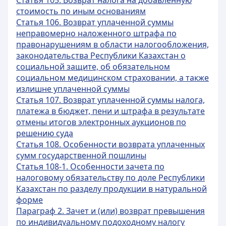
Статья 105. Возврат налога на добавленную
стоимость по иным основаниям
Статья 106. Возврат уплаченной суммы
неправомерно наложенного штрафа по
правонарушениям в области налогообложения,
законодательства Республики Казахстан о
социальной защите, об обязательном
социальном медицинском страховании, а также
излишне уплаченной суммы
Статья 107. Возврат уплаченной суммы налога,
платежа в бюджет, пени и штрафа в результате
отмены итогов электронных аукционов по
решению суда
Статья 108. Особенности возврата уплаченных
сумм государственной пошлины
Статья 108-1. Особенности зачета по
налоговому обязательству по доле Республики
Казахстан по разделу продукции в натуральной
форме
Параграф 2. Зачет и (или) возврат превышения
по индивидуальному подоходному налогу