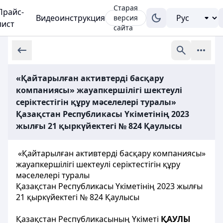
Старая
Прайс-
Видеоинструкция
версия
лист
сайта
«Қайтарылған активтерді басқару
компаниясы» жауапкершілігі шектеулі
серіктестігін құру мәселелері туралы»
Қазақстан Республикасы Үкіметінің 2023
жылғы 21 қыркүйектегі № 824 Қаулысы
«Қайтарылған активтерді басқару компаниясы»
жауапкершілігі шектеулі серіктестігін құру
мәселелері туралы
Қазақстан Республикасы Үкіметінің 2023 жылғы
21 қыркүйектегі № 824 Қаулысы
Қазақстан Республикасының Үкіметі
ҚАУЛЫ