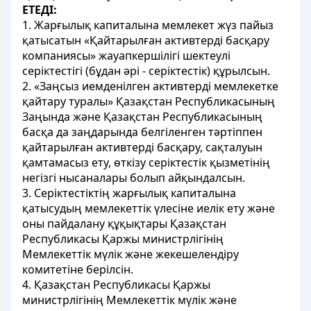
ЕТЕДІ:
1. Жарғылық капиталына мемлекет жүз пайыз
қатысатын «Қайтарылған активтерді басқару
компаниясы» жауапкершілігі шектеулі
серіктестігі (бұдан әрі - серіктестік) құрылсын.
2. «Заңсыз иемденілген активтерді мемлекетке
қайтару туралы» Қазақстан Республикасының
Заңында және Қазақстан Республикасының
басқа да заңдарында белгіленген тәртіппен
қайтарылған активтерді басқару, сақталуын
қамтамасыз ету, өткізу серіктестік қызметінің
негізгі нысаналары болып айқындалсын.
3. Серіктестіктің жарғылық капиталына
қатысудың мемлекеттік үлесіне иелік ету және
оны пайдалану құқықтары Қазақстан
Республикасы Қаржы министрлігінің
Мемлекеттік мүлік және жекешелендіру
комитетіне берілсін.
4. Қазақстан Республикасы Қаржы
министрлігінің Мемлекеттік мүлік және