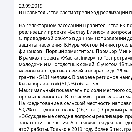
23.09.2019
В Правительстве рассмотрели ход реализации п
На селекторном заседании Правительства РК 
реализации проекта «Бастау Бизнес» и вопросы 
О проводимой работе в данном направлении до
защиты населения Б.Нурымбетов, Министр сель
финансов - Первый заместитель Премьер-Минис
В рамках проекта «Жас кәсіпкер» по Госпрограмм
молодежи и многодетных семей. С учетом 15 тыс.
членов многодетных семей в возрасте до 29 лет.
гранты - 5431 человек. В разрезе регионов наи
Кызылординской (61,2%) областях.
Максимальный показатель по доли местного сод
промышленностях. В отраслях строительных мат
На кредитование в сельской местности направлено
50,7% от годового плана (16,7 тыс.). Средний раз
«Обсуждаемые сегодня вопросы реализации про
занятости населения. А это является для нас о
этой работы. Только в 2019 году более 5 тыс. гр