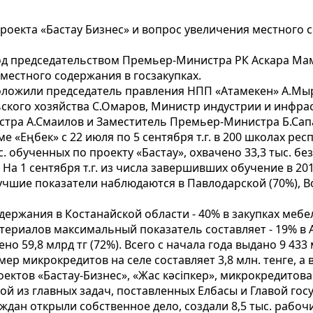
роекта «Бастау Бизнес» и вопрос увеличения местного с
под председательством Премьер-Министра РК Аскара М
местного содержания в госзакупках.
ложили председатель правления НПП «Атамекен» А.Мыр
ского хозяйства С.Омаров, Министр индустрии и инфрас
тра А.Смаилов и Заместитель Премьер-Министра Б.Сап
е «Еңбек» с 22 июля по 5 сентября т.г. в 200 школах рес
 обученных по проекту «Бастау», охвачено 33,3 тыс. без
 На 1 сентября т.г. из числа завершивших обучение в 2
лучшие показатели наблюдаются в Павлодарской (70%), В
ержания в Костанайской области - 40% в закупках мебел
ериалов максимальный показатель составляет - 19% в 
 59,8 млрд тг (72%). Всего с начала года выдано 9 433 м
мер микрокредитов на селе составляет 3,8 млн. тенге, а в 
ектов «Бастау-Бизнес», «Жас кәсіпкер», микрокредитов
дной из главных задач, поставленных Елбасы и Главой г
аждан открыли собственное дело, создали 8,5 тыс. рабочи