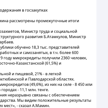
одержания в госзакупках
амина рассмотрены промежуточные итоги
захметов, Министр труда и социальной
труктурного развития Б.Атамкулов, Министр
арбаев.
публики обучено 18,3 тыс. представителей
работных и самозанятых, в т.ч. более 600
019 году микрокредиты получили 2360 человек,
осточно-Казахстанской (61,5%) и
ьной и пищевой, 21% - в легкой
Актюбинской и Павлодарской областях.
икрокредитов (49,6%), из них на селе - 8 450 или
городах - 11,1 млн. тенге.
ания неразрывно связаны с обеспечением
осударства. Мы видим положительные результаты
х мест», - сказал А.Мамин.