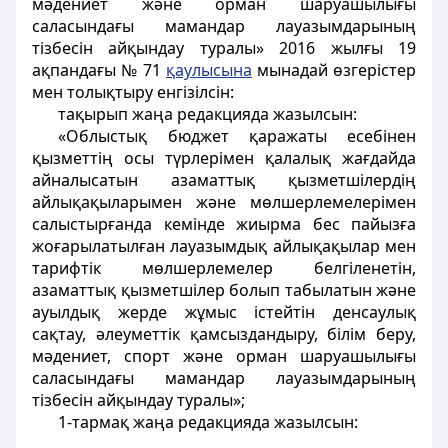
мәдениет және орман шаруашылығы
саласындағы мамандар лауазымдарының
тізбесін айқындау туралы» 2016 жылғы 19
ақпандағы № 71
қаулысына
мынадай өзгерістер
мен толықтыру енгізілсін:
тақырып жаңа редакцияда жазылсын:
«Облыстық бюджет қаражаты есебінен
қызметтің осы түрлерiмен қалалық жағдайда
айналысатын азаматтық қызметшiлердiң
айлықақыларымен және мөлшерлемелерімен
салыстырғанда кемiнде жиырма бес пайызға
жоғарылатылған лауазымдық айлықақылар мен
тарифтiк мөлшерлемелер белгіленетін,
азаматтық қызметшілер болып табылатын және
ауылдық жерде жұмыс істейтін денсаулық
сақтау, әлеуметтік қамсыздандыру, білім беру,
мәдениет, спорт және орман шаруашылығы
саласындағы мамандар лауазымдарының
тізбесін айқындау туралы»;
1-тармақ жаңа редакцияда жазылсын: