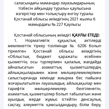
саласындағы мамандар лауазымдарының
тізбесін айқындау туралы» қаулысына
өзгерістер мен толықтыру енгізу туралы
Қостанай облысы әкімдігінің 2021 жылғы 6
мамырдағы № 227 Қаулысы
Қостанай облысының әкімдігі
ҚАУЛЫ ЕТЕДІ:
1. Нормативтік құқықтық актілерді
мемлекеттік тіркеу тізілімінде № 6206 болып
тіркелген Қостанай облысы әкімдігінің
«Облыстық бюджет қаражаты есебінен
қызметтің осы түрлерiмен қалалық жағдайда
айналысатын азаматтық қызметшiлердiң
айлықақыларымен және мөлшерлемелерімен
салыстырғанда кемiнде жиырма бес пайызға
жоғарылатылған лауазымдық айлықақылар мен
тарифтiк мөлшерлемелер белгіленетін,
азаматтық қызметшілер болып табылатын және
ауылдық жерде жұмыс істейтін денсаулық
сақтау, әлеуметтік қамсыздандыру, білім беру,