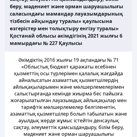
беру, мәдениет және орман шаруашылығы
саласындағы мамандар лауазымдарының
тізбесін айқындау туралы» қаулысына
өзгерістер мен толықтыру енгізу туралы»
Қостанай облысы әкімдігінің 2021 жылғы 6
мамырдағы № 227 Қаулысы
Әкімдіктің 2016 жылғы 19 ақпандағы № 71
«Облыстық бюджет қаражаты есебінен
қызметтің осы түрлерiмен қалалық жағдайда
айналысатын азаматтық қызметшiлердiң
айлықақыларымен және мөлшерлемелерімен
салыстырғанда кемiнде жиырма бес пайызға
жоғарылатылған лауазымдық айлықақылар мен
тарифтiк мөлшерлемелер белгіленетін,
азаматтық қызметшілер болып табылатын және
ауылдық жерде жұмыс істейтін денсаулық
сақтау, әлеуметтік қамсыздандыру, білім беру,
мәдениет және орман шаруашылығы