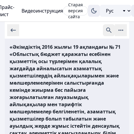
Старая
Прайс-
Видеоинструкция
версия
лист
сайта
«Әкімдіктің 2016 жылғы 19 ақпандағы № 71
«Облыстық бюджет қаражаты есебінен
қызметтің осы түрлерiмен қалалық
жағдайда айналысатын азаматтық
қызметшiлердiң айлықақыларымен және
мөлшерлемелерімен салыстырғанда
кемiнде жиырма бес пайызға
жоғарылатылған лауазымдық
айлықақылар мен тарифтiк
мөлшерлемелер белгіленетін, азаматтық
қызметшілер болып табылатын және
ауылдық жерде жұмыс істейтін денсаулық
сақтау, әлеуметтік қамсыздандыру, білім