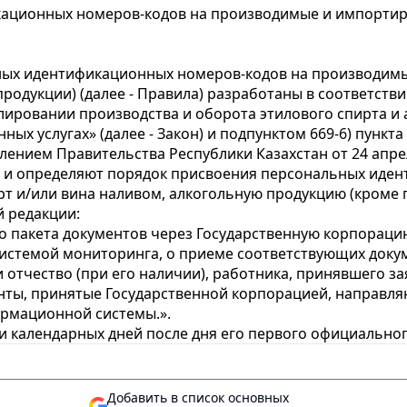
ационных номеров-кодов на производимые и импортиру
ных идентификационных номеров-кодов на производимы
дукции) (далее - Правила) разработаны в соответствии 
лировании производства и оборота этилового спирта и 
нных услугах» (далее - Закон) и подпунктом 669-6) пунк
лением Правительства Республики Казахстан от 24 апре
» и определяют порядок присвоения персональных иде
 и/или вина наливом, алкогольную продукцию (кроме п
 редакции:
 пакета документов через Государственную корпорацию
темой мониторинга, о приеме соответствующих докуме
отчество (при его наличии), работника, принявшего зая
нты, принятые Государственной корпорацией, направляю
формационной системы.».
ти календарных дней после дня его первого официально
Добавить в список основных