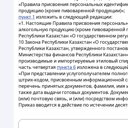
«Правила присвоения персональных идентифик
продукцию (кроме пивоваренной продукции)»;
пункт 1
изложить в следующей редакции:
«1. Настоящие Правила присвоения персональ
алкогольную продукцию (кроме пивоваренной про
Республики Казахстан «О государственном регу
10 Закона Республики Казахстан «О государстве
Республики Казахстан, утвержденного постанов
Министерства финансов Республики Казахстан
производимые и импортируемые этиловый спирт
часть четвертая
пункта 6
изложена в следующей
«При представлении услугополучателем полного
штрих-кодом, присвоенным информационной сис
перечень принятых документов, фамилия, имя и 
также дата выдачи готовых документов. Докуме
(или) почтовую связь, и (или) посредством ин
Приказ вводится в действие по истечении деся