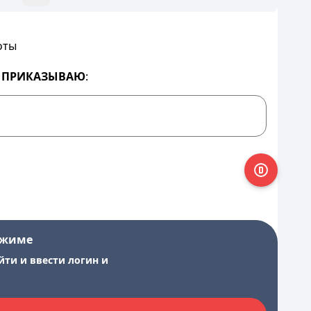
оты
»
ПРИКАЗЫВАЮ
:
ежиме
йти и ввести логин и