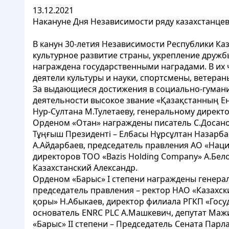
13.12.2021
Накануне Дня Независимости ряду казахстанце
В канун 30-летия Независимости Республики Ка
культурное развитие страны, укрепление друж
награждена государственными наградами. В их 
деятели культуры и науки, спортсмены, ветера
За выдающиеся достижения в социально-гумани
деятельности высокое звание «Қазақстанның Ең
Нур-Султана М.Тулетаеву, генеральному директ
Орденом «Отан» награждены писатель С.Досанов
Тұңғыш Президенті – Елбасы Нұрсұлтан Назарба
А.Айдарбаев, председатель правления АО «Нац
директоров TOO «Bazis Holding Company» А.Бел
Казахстанский Александр.
Орденом «Барыс» І степени награждены генерал
председатель правления – ректор НАО «Казахс
қоры» Н.Абыкаев, директор филиала РГКП «Госу
основатель ENRC PLC А.Машкевич, депутат Мажи
«Барыс» II степени – Председатель Сената Пар