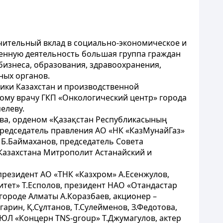
ачительный вклад в социально-экономическое и
венную деятельность большая группа граждан
бизнеса, образования, здравоохранения,
ных органов.
ики Казахстан и производственной
ному врачу ГКП «Онкологический центр» города
елеву.
ева, орденом «Қазақстан Республикасының
председатель правления АО «НК «КазМунайГаз»
Б.Баймаханов, председатель Совета
 Казахстана Митрополит Астанайский и
президент АО «ТНК «Казхром» А.Есенжулов,
тет» Т.Есполов, президент НАО «Отандастар
городе Алматы А.Коразбаев, акционер –
рин, Қ.Сұлтанов, Т.Сулейменов, З.Федотова,
ЮЛ «Концерн TNS-group» Т.Джумагулов, актер