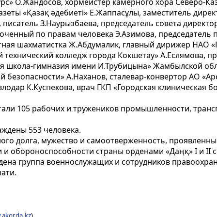
урс» О.Жандосов, хормейстер камерного хора Северо-К
азеты «Қазақ әдебиеті» Е.Жаппасұлы, заместитель дир
писатель З.Наурызбаева, председатель совета директор
оченный по правам человека Э.Азимова, председатель п
тная шахматистка Ж.Абдумалик, главный дирижер НАО «Г
й технический колледж города Кокшетау» А.Еслямова, п
ая школа-гимназия имени И.Трубицына» Жамбылской об
безопасности» А.Наханов, сталевар-конвертор АО «Арс
влодар К.Куспекова, врач ГКП «Городская клиническая 
тали 105 рабочих и тружеников промышленности, трансп
аждены 553 человека.
ого долга, мужество и самоотверженность, проявленны
 обороноспособности страны орденами «Даңқ» I и II степ
раждена группа военнослужащих и сотрудников правоохра
ати.
.akorda.kz
)