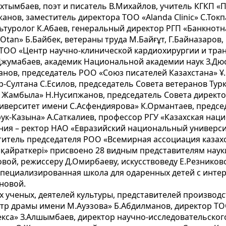
тымбаев, поэт и писатель В.Михайлов, учитель КГКП «
анов, заместитель директора ТОО «Alanda Clinic» С.Токп
 культуролог К.Абаев, генеральный директор РГП «Банкно
tan» Б.Байбек, ветераны труда М.Байғұт, Г.Байназаров,
р ТОО «Центр научно-клинической кардиохирургии и тр
Джумабаев, академик Национальной академии наук З.Дю
ов, председатель РОО «Союз писателей Казахстана» Ұ.Е
-Султана С.Есилов, председатель Совета ветеранов Тур
 Жамбыла» Н.Нусипжанов, председатель Совета директо
верситет имени С.Асфендиярова» К.Ормантаев, председ
ук-Казына» А.Саткалиев, профессор РГУ «Казахская нац
ения – ректор НАО «Евразийский национальный универси
итель председателя РОО «Всемирная ассоциация казахо
қайраткерi» присвоено 28 видным представителям науки 
вой, режиссеру Д.Омирбаеву, искусствоведу Е.Резников
 «Специализированная школа для одаренных детей с инт
новой.
 ученых, деятелей культуры, представителей производс
тр драмы имени М.Ауэзова» Б.Абдилманов, директор ТО
са» З.Алшымбаев, директор научно-исследовательского