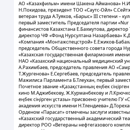
АО «Казахфильм» имени Шакена Айманова» Н.Их
Н.Покидова, президент ТОО «Саутс-Ойл» С.Сейтж
ветеран труда А.Туяков, «Барыс» IІI степени –
первый заместитель Председателя партии «Nur O
финансистов Казахстана Е.Бахмутова, директо
директор ЧФ «Фонд Нурсултана Назарбаева» К.
«Компания «Монтажспецстрой» Е.Ежиков-Бабахан
председатель Общественного совета города Нур
«Казахская государственная филармония имени
НАО «Казахский национальный медицинский уни
А.Рахимбаев, председатель правления АО «Самр
Т.Жургенова» Е.Сергебаев, председатель правл
Мажилиса Парламента Б.Тлеухан, первый замест
Почетное звание «Қазақстанның еңбек сiңiрген 
кино М.Аджибекову, Ж.Курманбекову и Л.Крючко
еңбек сiңiрген ұстазы» присвоено учителю ГУ
академия искусств имени Н.Тлендиева» Д.Тореха
Орденом «Парасат» отмечены заслуги известных
«Казахский государственный академический теа
директор РОО «Ветераны нефтегазового комплек