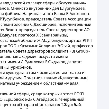
Павлодарский колледж сферы обслуживания»
анов, Министр внутренних дел Е.Тургумбаев,
тная фабрика Национального Банка Б.Альжанов,
 Р.Тусупбеков, председатель Совета Ассоциации
ансплантологии» С.Джошибаев, исполнительный
сенбеков, председатель Совета директоров АО
сдәулет, поэтесса Х.Есенқарақызы,
кестанской области Ж.Мауленкулов, артист РГКП
ров ТОО «Казахмыс Холдинг» Э.Огай, профессор
атель Совета директоров холдинга «BI Group»
иональная академия искусств имени
тет имени Л.Гумилева» Е.Сыдыков, депутат
в» З.Турисбеков.
и культуры, в том числе артистам театра и
ой и другим. Почетное звание «Қазақстанның
ернатным учреждением областная «Малая
твенной сферы, среди которых артист РГКП
О «Ершовское-2» С.Агайдаров, генеральный
 центра «Отырар кітапханасы» Т.Жұртбай,