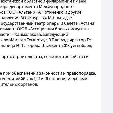
азахстанской областной филармонии имени
ектора департамента Международного
ов ТОО «Альтаир» А.Потиченко и другие.
равления АО «Kaspi.kz» М.Ломтадзе.
осударственный театр оперы и балета «Астана
резидент ОЮЛ «Ассоциация боевых искусств»
ласти Н.Каймалакова, заведующий
елорМиттал Темиртау» В.Пастух, директор ГУ
больница № 1» города Шымкента Ж.Суйгенбаев,
орта, строительства, сельского хозяйства и
е при обеспечении законности и правопорядка,
ени, «Айбын» I, II и III степени, медалями
нительных органов.