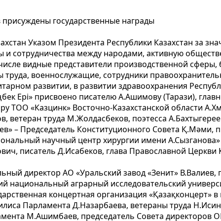
в присуждены государственные награды
захстан Указом Президента Республики Казахстан за зн
бы и сотрудничества между народами, активную общест
числе видные представители производственной сферы, 
ны труда, военнослужащие, сотрудники правоохранитель
тарном развитии, в развитии здравоохранения Республ
бек Ері» присвоено писателю А.Ашимову (Тарази), глав
ору ТОО «Казцинк» Восточно-Казахстанской области А.Хм
, ветеран труда М.Жолдасбеков, поэтесса А.Бахтыгере
ев» – Председатель Конституционного Совета Қ.Мәми, 
иональный научный центр хирургии имени А.Сызганова» 
ович, писатель Д.Исабеков, глава Православной Церкви
ьный директор АО «Уральский завод «Зенит» В.Валиев, 
кий национальный аграрный исследовательский универси
дарственная концертная организация «Қазақконцерт» в 
лиса Парламента Д.Назарбаева, ветераны труда Н.Исинга
ламента М.Ашимбаев, председатель Совета директоров О