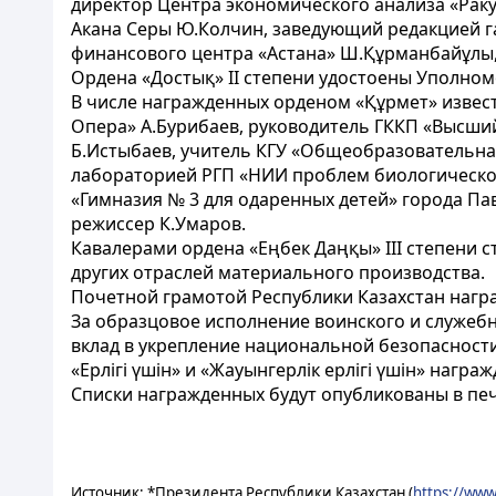
директор Центра экономического анализа «Рак
Акана Серы Ю.Колчин, заведующий редакцией г
финансового центра «Астана» Ш.Құрманбайұлы, 
Ордена «Достық» II степени удостоены Уполном
В числе награжденных орденом «Құрмет» извес
Опера» А.Бурибаев, руководитель ГККП «Высши
Б.Истыбаев, учитель КГУ «Общеобразовательн
лабораторией РГП «НИИ проблем биологической 
«Гимназия № 3 для одаренных детей» города Па
режиссер К.Умаров.
Кавалерами ордена «Еңбек Даңқы» ІІІ степени с
других отраслей материального производства.
Почетной грамотой Республики Казахстан нагр
За образцовое исполнение воинского и служебн
вклад в укрепление национальной безопасности и
«Ерлігі үшін» и «Жауынгерлік ерлігі үшін» наг
Списки награжденных будут опубликованы в печ
Источник: *Президента Республики Казахстан (
https://www