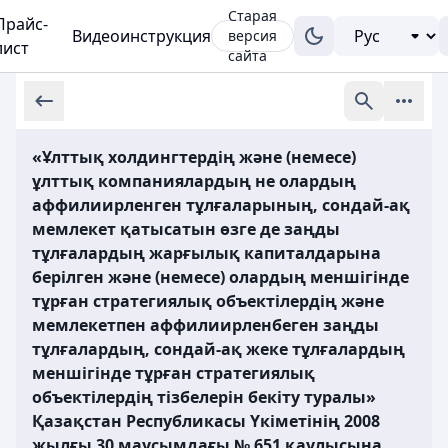
Старая
Прайс-
Видеоинструкция
версия
лист
сайта
«Ұлттық холдингтердің және (немесе)
ұлттық компаниялардың не олардың
аффилиирленген тұлғаларының, сондай-ақ
мемлекет қатысатын өзге де заңды
тұлғалардың жарғылық капиталдарына
берілген және (немесе) олардың меншігінде
тұрған стратегиялық объектілердің және
мемлекетпен аффилиирленбеген заңды
тұлғалардың, сондай-ақ жеке тұлғалардың
меншігінде тұрған стратегиялық
объектілердің тізбелерін бекіту туралы»
Қазақстан Республикасы Үкіметінің 2008
жылғы 30 маусымдағы № 651 қаулысына