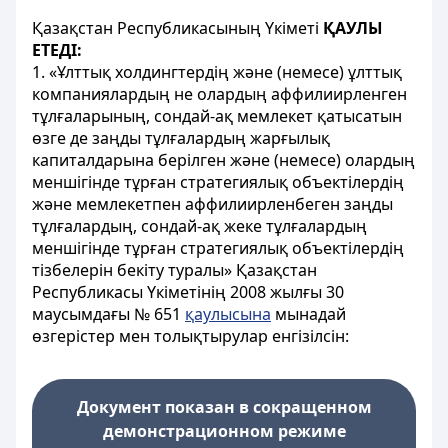
Қазақстан Республикасының Үкіметі
ҚАУЛЫ
ЕТЕДІ:
1. «Ұлттық холдингтердің және (немесе) ұлттық
компаниялардың не олардың аффилиирленген
тұлғаларының, сондай-ақ мемлекет қатысатын
өзге де заңды тұлғалардың жарғылық
капиталдарына берілген және (немесе) олардың
меншігінде тұрған стратегиялық объектілердің
және мемлекетпен аффилиирленбеген заңды
тұлғалардың, сондай-ақ жеке тұлғалардың
меншігінде тұрған стратегиялық объектілердің
тізбелерін бекіту туралы» Қазақстан
Республикасы Үкіметінің 2008 жылғы 30
маусымдағы № 651
қаулысына
мынадай
өзгерістер мен толықтырулар енгізілсін:
Документ показан в сокращенном
демонстрационном режиме