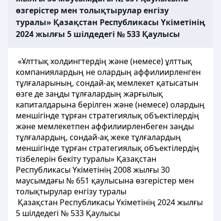
өзгерістер мен толықтырулар енгізу
туралы» Қазақстан Республикасы Үкіметінің
2024 жылғы 5 шілдедегі № 533 Қаулысы
«Ұлттық холдингтердің және (немесе) ұлттық
компаниялардың не олардың аффилиирленген
тұлғаларының, сондай-ақ мемлекет қатысатын
өзге де заңды тұлғалардың жарғылық
капиталдарына берілген және (немесе) олардың
меншігінде тұрған стратегиялық объектілердің
және мемлекетпен аффилиирленбеген заңды
тұлғалардың, сондай-ақ жеке тұлғалардың
меншігінде тұрған стратегиялық объектілердің
тізбелерін бекіту туралы» Қазақстан
Республикасы Үкіметінің 2008 жылғы 30
маусымдағы № 651 қаулысына өзгерістер мен
толықтырулар енгізу туралы
Қазақстан Республикасы Үкіметінің 2024 жылғы
5 шілдедегі № 533 Қаулысы